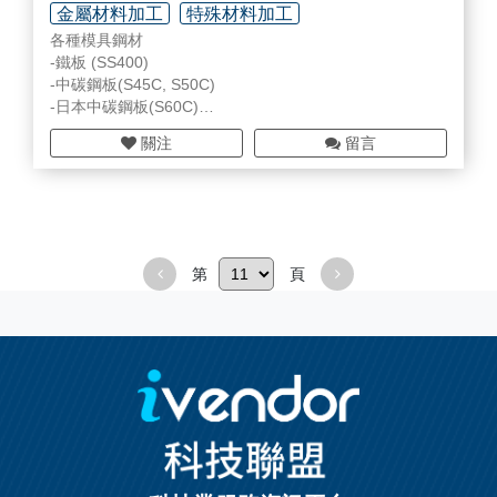
-熱重分析儀
金屬材料加工
特殊材料加工
-熱機械分析儀
各種模具鋼材
-動態機械黏彈分析儀
-鐵板 (SS400)
?熱傳導係數儀
-中碳鋼板(S45C, S50C)
?質譜儀
-日本中碳鋼板(S60C)
?核磁共振儀
-日本大同 NAK80, PX4
?電子自旋共振儀
關注
留言
-日本日立 DAC, FDAC
?鍍層膜厚儀
-韓國Doosan HP-1A(P-1), HP-4A(P-3), HP-4MA(P-20)
-德國 2738, 2311等
第
頁