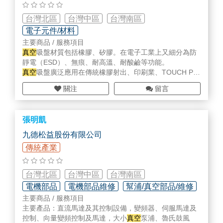
1.各式離心機
(一)煉油及石化工業：
2.蒸餾、分餾、純化之設備
台灣北區
台灣中區
台灣南區
1.自動逆洗／逆吹過濾系統
3.乾燥機Dryer
2.精密過濾器
電子元件/材料
4.熱交換器
3.可再生過濾器
主要商品 / 服務項目
(三)各式Pumps：
4.凝集式液／液分離器
真空
吸盤材質包括橡膠、矽膠。在電子工業上又細分為防
本公司提供各式特殊泵，滿足各種泵浦上的需求
5.凝集式氣／液分離器
靜電（ESD）、無痕、耐高溫、耐酸鹼等功能。
1.離心式無軸封、磁力泵
6.膜過濾技術
真空
吸盤廣泛應用在傳統橡膠射出、印刷業、TOUCH PA
2.特殊材質、耐磨耗
(二)高分子材料工業：
NNEL、TFT LCD、PCB、IC 封裝、切割、檢測、LED 挑
3.超低NPSH泵浦
關注
留言
1.連續式高分子過濾器 (CPF)
檢、太陽能、光電與光碟。
4.不銹鋼衛生級高黏度
2.新月型金屬濾心
冠豪科技生產的吸盤尺寸從直徑 0.02mm - 150mm 都有
5.Latex專用泵浦
3.光學膜用盤形過濾器
開模製造。
6.硫酸、熔硫專用泵
4. TiO2分散用過濾器
張明凱
歡迎各界先進與本公司聯繫索取相關資訊。
7.高揚程皮托式泵
5. 各式金屬濾材介紹
九德松益股份有限公司
8.風扇FAN，鼓風機Blower，乾式
真空
泵，液封式
真空
泵
(三)傳統機械產業：
傳統產業
1.液壓與潤滑油過濾器
二．過濾事業部
2.空氣呼吸器
(一)煉油及石化工業：
3.製程、儀錶用空氣過濾
台灣北區
台灣中區
台灣南區
1.自動逆洗／逆吹過濾系統
4.製程用精密過濾器
2.精密過濾器
電機部品
電機部品維修
幫浦/真空部品/維修
5.油水分離設備
3.可再生過濾器
主要商品 / 服務項目
6.線上監測設
4.凝集式液／液分離器
主要產品：直流馬達及其控制設備，變頻器、伺服馬達及
(四)實驗室服務：
5.凝集式氣／液分離器
控制、向量變頻控制及馬達，大小
真空
泵浦、魯氏鼓風
本公司與Pall Corp.在台合作成立科學實驗室的服務，提供