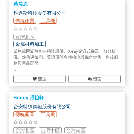
蔡昊恩
◾ 冷卻系統
◾ 排氣系統
科邁斯科技股份有限公司
◾ 燃油系統
傳統產業
工具機
◾ 車身及內視
◾ 扭力工具
◾ 一般維修
台灣北區
◾ 機殼
金屬材料加工
◾ 檢查工具
業務範圍涵蓋XRF檢測設備、X-ray穿透式儀器、熱分析
儀、熱傳導檢測、質譜儀等多種檢測設備之銷售、售後服
務與產品開發。
?X射線螢光分析儀
關注
留言
-桌上型XRF元素分析儀
-手持式XRF元素分析儀
-線上監控XRF元素分析儀
Benny 張祖軒
?X射線穿透影像系統
-2D X光影像系統
台安特殊鋼鐵股份有限公司
-3D CT電腦斷層掃描
傳統產業
工具機
?X射線繞射分析儀
?熱分析儀
-熱示差掃描卡量計儀
台灣北區
台灣中區
台灣南區