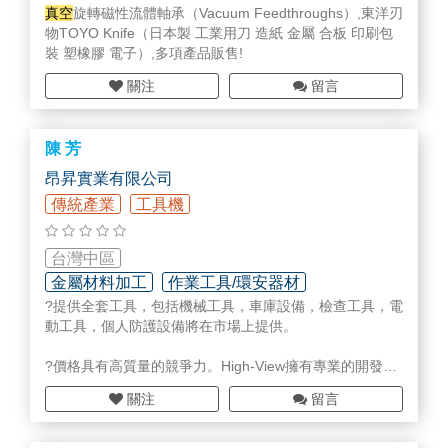
真空
旋轉磁性流體軸承（Vacuum Feedthroughs）,東洋刃
物TOYO Knife（日本製 工業用刀 造紙 金屬 合板 印刷包
裝 塑橡膠 電子）,多項產品販售!
關注
留言
陳 芳
昂昇實業有限公司
傳統產業
工具機
台灣中區
金屬材料加工
作業工具/環安器材
?提供全套工具，包括機械工具，車庫設備，檢查工具，電
動工具，個人防護設備將在市場上提供。
?價格具有高質量的競爭力。High-View擁有專業的開發團
隊，如果您需要創新或定制的產品，我們是您的最佳合作
關注
留言
夥伴。
◾ 發動機