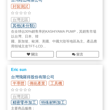
台灣樫山有限公司
前處理
五．流體動力事業部
封裝測試
2.將空氣中之氧及氮分離
(一)控制閥類：
(三)吸附乾燥之應用於壓縮乾燥空氣，生物科技等。
(二)特殊用途閥類：
(四)核能工業廢水中銫(Cesium)及鍶(Strontium)之分離。
台灣北區
(三)止洩及特殊材料：
其他(未分類)
四．工業工具事業部
在全球佔30%銷售率的KASHIYAMA PUMP，其銷售市場
(一)各式工業工具：
以台灣、日本、韓
本公司代理各式知名品牌之工業工具包括：
國、新加坡、歐洲、美國、中國大陸等地區為主。產品應
1. 起重工具
用領域主攻TFT-LCD
2. 維修工具
光電產業及半導體產業等。
3. 設備
關注
留言
(1)DGD多軸式螺絲固定器
(2)CLECO扭緊控制顯示系統
(二)各式天車工程
Eric sun
提供工廠天車設計上的各種需求.
台灣飛羅得股份有限公司
五．流體動力事業部
半導體
傳統產業
工具機
(一)控制閥類
(二)特殊用途閥類
台灣北區
(三)止洩及特殊材料
精密零件加工
特殊材料加工
主要商品服務：
刀具/切削具/夾治具