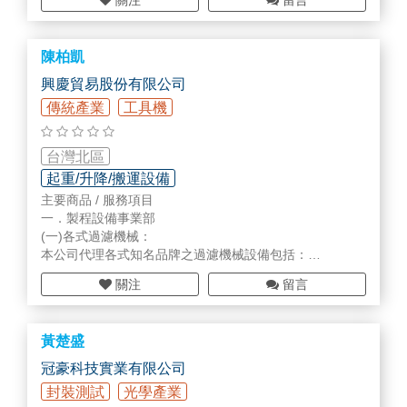
關注
留言
2.壓力式迴旋過濾機
3.葉片式過濾機
4.自動逆洗式過濾機
陳柏凱
5.皮帶式
真空
過濾機
6.振動篩與分類機
興慶貿易股份有限公司
(二)各式純化離心，分離設備：
傳統產業
工具機
解決製程上，純化、萃取、分餾、分離、回收的各種需求
1.各式離心機
2.蒸餾、分餾、純化之設備
台灣北區
3.乾燥機Dryer
起重/升降/搬運設備
4.熱交換器
主要商品 / 服務項目
(三)各式Pumps：
一．製程設備事業部
本公司提供各式特殊泵，滿足各種泵浦上的需求
(一)各式過濾機械：
1.離心式無軸封、磁力泵
本公司代理各式知名品牌之過濾機械設備包括：
2.特殊材質、耐磨耗
1.
真空
迴旋式過濾機
真空
過濾機
3.超低NPSH泵浦
關注
留言
2.壓力式迴旋過濾機
4.不銹鋼衛生級高黏度
3.葉片式過濾機
5.Latex專用泵浦
4.自動逆洗式過濾機
6.硫酸、熔硫專用泵
黃楚盛
5.皮帶式
真空
過濾機
7.高揚程皮托式泵
6.振動篩與分類機
冠豪科技實業有限公司
8.風扇FAN，鼓風機Blower，乾式
真空
泵，液封式
真空
泵
(二)各式純化離心，分離設備：
封裝測試
光學產業
解決製程上，純化、萃取、分餾、分離、回收的各種需求
二．過濾事業部