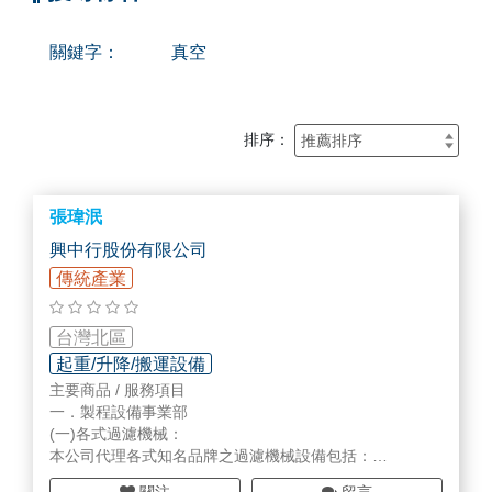
關鍵字：
真空
排序：
張瑋泯
興中行股份有限公司
傳統產業
台灣北區
起重/升降/搬運設備
主要商品 / 服務項目
一．製程設備事業部
(一)各式過濾機械：
本公司代理各式知名品牌之過濾機械設備包括：
1.
真空
迴旋式過濾機
真空
過濾機