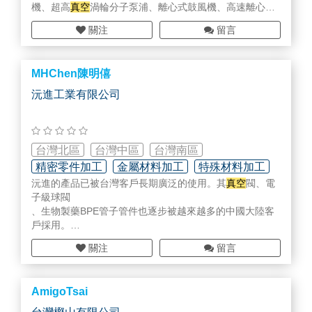
6.膜過濾技術
機、超高
真空
渦輪分子泵浦、離心式鼓風機、高速離心式
現場確效、去瓶頸及R&D的各項科學評估，可提供化驗的
(二)高分子材料工業：
鼓風機等多項產品。上述各項產品，皆提供專業的研發設
服務。
關注
留言
1.連續式高分子過濾器 (CPF)
計、相關技術諮詢服務及一系列的售後服務。
2.新月型金屬濾心
三．吸附劑事業部
3.光學膜用盤形過濾器
(一)煉油及石化工業：
4. TiO2分散用過濾器
MHChen陳明僖
(二)空氣分離產業
5. 各式金屬濾材介紹
1.將空氣中之水份及二氧化碳分離，為低溫分離氧及氮之
沅進工業有限公司
(三)傳統機械產業：
前處理
1.液壓與潤滑油過濾器
2.將空氣中之氧及氮分離
2.空氣呼吸器
(三)吸附乾燥之應用於壓縮乾燥空氣，生物科技等。
3.製程、儀錶用空氣過濾
(四)核能工業廢水中銫(Cesium)及鍶(Strontium)之分離。
台灣北區
台灣中區
台灣南區
4.製程用精密過濾器
精密零件加工
金屬材料加工
特殊材料加工
5.油水分離設備
四．工業工具事業部
沅進的產品已被台灣客戶長期廣泛的使用。其
真空
閥、電
6.線上監測設
(一)各式工業工具：
子級球閥
(四)實驗室服務：
本公司代理各式知名品牌之工業工具包括：
、生物製藥BPE管子管件也逐步被越來越多的中國大陸客
本公司與Pall Corp.在台合作成立科學實驗室的服務，提供
1. 起重工具
戶採用。
現場確效、去瓶頸及R&D的各項科學評估，可提供化驗的
2. 維修工具
主要產品，我要賣：
服務。
3. 設備
關注
留言
三片式不鏽鋼SUS 316 S.W.G.球閥
(1)DGD多軸式螺絲固定器
不鏽鋼SUS 316 S.W.G.球閥
三．吸附劑事業部
(2)CLECO扭緊控制顯示系統
單片式不鏽鋼SUS 316 S.W.G.球閥
(一)煉油及石化工業：
(二)各式天車工程
AmigoTsai
(二)空氣分離產業
提供工廠天車設計上的各種需求.
1.將空氣中之水份及二氧化碳分離，為低溫分離氧及氮之