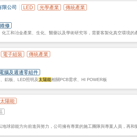
有限公司
LED
光學產業
傳統產業
/維修
、化工和冶金產業、生化、醫藥以及學術研究等，需要客製化真空環境的產業，Pfe
的技術服務，幫助客戶解決任何在真空上遇到的困難。
電子組裝
傳統產業
電腦及週邊零組件
板、鋁板、LED照明及
太陽能
相關PCB需求、HI POWER板
太陽能
區
以地球節能方向前進與努力，公司擁有專業的施工團隊與專案人員，再和
為我們深信唯有品質最穩定的產品與優質的服務品質才能讓企業永續經營