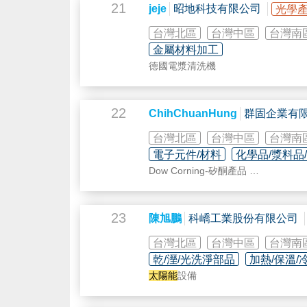
21
jeje
昭地科技有限公司
光學
台灣北區
台灣中區
台灣南
金屬材料加工
德國電漿清洗機
22
ChihChuanHung
群固企業有
台灣北區
台灣中區
台灣南
電子元件/材料
化學品/漿料品
Dow Corning-矽酮產品
Panacol-UV光硬化膠
工業用 UL 膠材
Hoenle-UV 光源設備
23
陳旭鵬
科嶠工業股份有限公司
Zymet底部填充膠
手持式裝置膠材應用解決方案
台灣北區
台灣中區
台灣南
水上璣醫美科技產品
乾/溼/光洗淨部品
加熱/保溫/
太陽能
設備