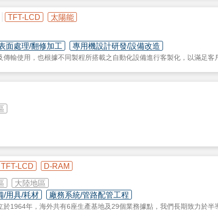
TFT-LCD
太陽能
望藉由大自然的太陽光與科技技術結合，讓客戶們的屋頂防熱、隔熱之外
額外穩定的報酬率，藉此也能為地球盡微薄之力，讓全民一起參與，一起為
表面處理/翻修加工
專用機設計研發/設備改造
及傳輸使用，也根據不同製程所搭載之自動化設備進行客製化，以滿足客
，彼此良好的溝通且聆聽客戶的需求，是我們一直秉持的精神，凡事用心去
、用心、安心 " 這三顆心，來為大家服務。
區
TFT-LCD
D-RAM
區
大陸地區
/用具/耗材
廠務系統/管路配管工程
立於1964年，海外共有6座生產基地及29個業務據點，我們長期致力於半
前全球擁有超過40萬種閥門及測控組件產品，為一知名德國專業閥門供應