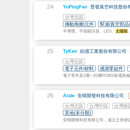
24
YuPingFan
普發真空科技股份
台灣北區
傳動/制動元件
幫浦/真空部品
半導體、平面顯示器、LED、
太陽能
研發人員，提供最適當的產品與最佳
25
TyKen
鈶億工業股份有限公司
台灣北區
電子元件/材料
感測零組件
電子零件及2層∼20層PCB印刷電路
26
Arale
安晴開發科技有限公司
台灣北區
台灣中區
台灣南
其他(未分類)
安晴開發科技有限公司，成立之初便
實質的產品且最優質的服務品質，因