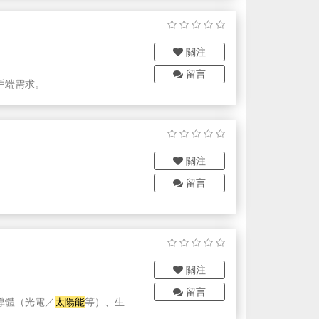
，也讓您閒置的屋頂還能躉售，
關注
再生能源努 力，才能讓地球健
留言
戶端需求。
接待，讓客戶們感受 到安晴對
關注
留言
關注
留言
導體（光電／
太陽能
等）、生技
商，除了常見型號閥門外也提供客