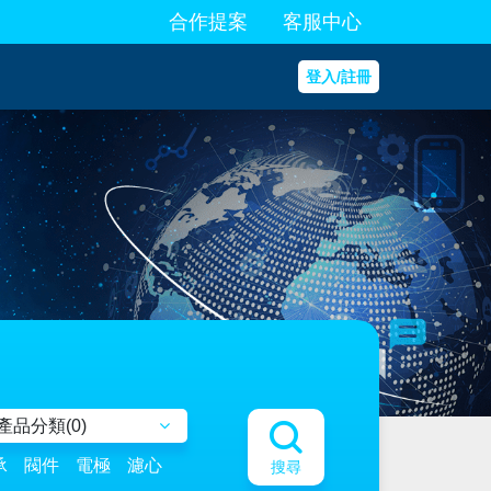
合作提案
客服中心
登入/註冊
產品分類(
0
)
承
閥件
電極
濾心
搜尋