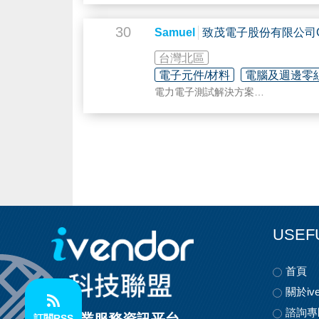
環安應用
製化系統解決方案！
中古設備
30
車用電子/SMT
Samuel
致茂電子股份有限公司Ch
公司主要產品為流體控制元件，如：
方式，也提供各種工程塑料（PVC、
台灣北區
電子元件/材料
電腦及週邊零
我們過去曾供應於貴司及其它知名客
電力電子測試解決方案
能源回收式交流負載
數位功率錶
電源自動測試系統
高壓直流電源供應器
電池模擬器
電腦圖形化操作介面 Softpanel
電動車測試解決方案
電力電子裝置自動診斷測試系統
電池模擬器
USEF
電池測試系統
直流電源供應器
電子負載
首頁
馬達測試
自動變壓器測試系統 / 自動零件分析
關於ive
電池測試及自動化解決方案
諮詢專
訂閱RSS