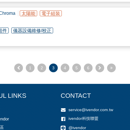
roma
太陽能
電子組裝
隔膜閥、蝶閥、角座閥、截止閥、電磁閥以及測量和控制系統等，當中包
PP、PVDF、PFA）、不銹鋼、黃銅、鑄鐵等閥體材料，並有多種接口
組件
儀器設備維修/校正
戶之設備上，規格和穩定度也獲得不少客戶信賴，希望有機會能和貴司一
1
2
3
4
5
6
UL LINKS
CONTACT
service@ivendor.com.tw
ivendor科技聯盟
儀
ndor
區
@ivendor