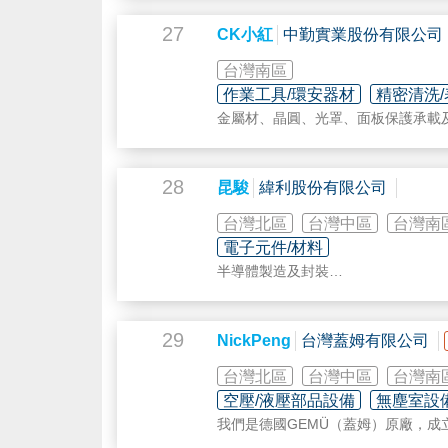
27
CK小紅
中勤實業股份有限公司
安晴致力於
太陽能
發電系統整合，希
台灣南區
讓客戶得到高品質的舒適且能有一份
作業工具/環安器材
精密清洗/
康永續。
金屬材、晶圓、光罩、面板保護承載
28
對於後續的售後服務是安晴最在乎的
昆駿
緯利股份有限公司
於您的在乎。 安晴皆秉持著 " 誠心
台灣北區
台灣中區
台灣南
電子元件/材料
半導體製造及封裝
選擇安晴 請放心
電路板
精密量測及檢測
光學檢查機
29
NickPeng
台灣蓋姆有限公司
太陽能
/光電/能源
檢測 維修再製服務
台灣北區
台灣中區
台灣南
奈米電紡
空壓/液壓部品設備
無塵室設備
噴墨技術及奈米銀
我們是德國GEMÜ（蓋姆）原廠，成
顯示面板及觸控
食品製藥及工業化之各式閥門， 目