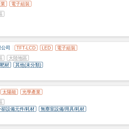
產業
電子組裝
區
限公司
TFT-LCD
LED
電子組裝
區
大陸地區
/靶材
其他(未分類)
太陽能
光學產業
區
冷卻設備元件/耗材
無塵室設備/用具/耗材