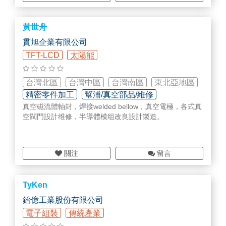
黃世舟
貫旭企業有限公司
TFT-LCD
太陽能
台灣北區
台灣中區
台灣南區
東北亞地區
精密零件加工
幫浦/真空部品/維修
真空磁流體軸封，焊接welded bellow，真空電極，各式真
廠務系統/管路配管工程
空閥門設計维修，半導體模组改良設計製造。
關注
留言
TyKen
鈶億工業股份有限公司
電子組裝
傳統產業