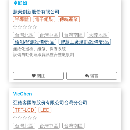
卓庭如
騰榮創新股份有限公司
半導體
電子組裝
傳統產業
台灣北區
台灣中區
台灣南區
大陸地區
檢測/監測設備/部品
智慧工廠規劃/設備/部品
無紙化巡檢、維修、保養系統
軟體/系統研發設計
設備自動化連線資訊整合整廠規劃
關注
留言
VicChen
亞德客國際股份有限公司台灣分公司
TFT-LCD
LED
台灣北區
台灣中區
台灣南區