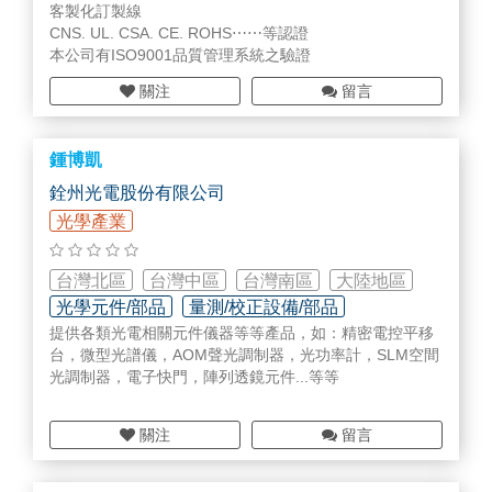
客製化訂製線
CNS. UL. CSA. CE. ROHS⋯⋯等認證
本公司有ISO9001品質管理系統之驗證
關注
留言
鍾博凱
銓州光電股份有限公司
光學產業
台灣北區
台灣中區
台灣南區
大陸地區
光學元件/部品
量測/校正設備/部品
提供各類光電相關元件儀器等等產品，如：精密電控平移
檢測/監測設備/部品
台，微型光譜儀，AOM聲光調制器，光功率計，SLM空間
光調制器，電子快門，陣列透鏡元件...等等
關注
留言