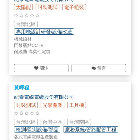
太陽能
封裝測試
電子組裝
台灣北區
專用機設計研發/設備改造
機械線材
智慧工廠規劃/設備/部品
各式整機設備
門禁弱點CCTV
耐繞曲 高柔性電纜
關注
留言
黃暉程
紀泰電線電纜股份有限公司
封裝測試
光學產業
工具機
台灣北區
台灣中區
台灣南區
檢測/監測設備/部品
廠務系統/管路配管工程
各式電線電纜生產製造
各式整機設備