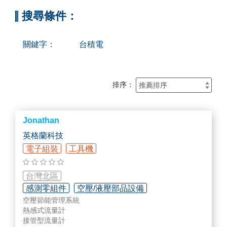
搜尋條件：
關鍵字：
台積電
排序：
Jonathan
英格蘭科技
電子組裝
工具機
台灣北區
感測零組件
空壓/液壓部品設備
空壓節能管理系統
儀器設備維修/校正
熱感式流量計
接管型流量計