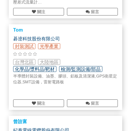
壓差式流量計
熱感式WIFI流量計
關注
留言
露點計
Tom
碁逹科技股份有限公司
封裝測試
光學產業
台灣北區
大陸地區
化學品/漿料品/靶材
檢測/監測設備/部品
半導體封裝設備、油墨、膠頭、鋁板及清潔液,GPS衛星定
各式整機設備
位器,SMT設備，雷射電路板
關注
留言
曾詮富
紀泰電線電纜股份有限公司