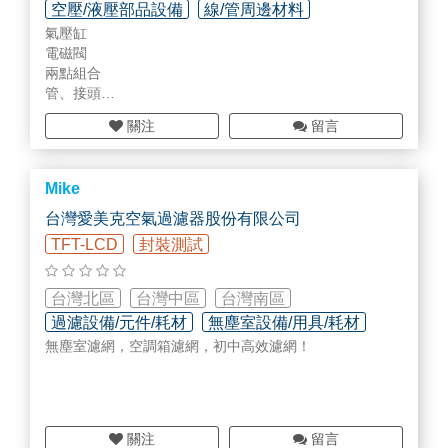
空壓/液壓部品設備
線/管周邊材料
氣壓缸
智慧工廠規劃/設備/部品
電磁閥
兩點組合
管、接頭
油壓緩衝器
關注
留言
Mike
台灣愛美克空氣過濾器股份有限公司
TFT-LCD
封裝測試
台灣北區
台灣中區
台灣南區
過濾設備/元件/耗材
無塵室設備/用具/耗材
無塵室濾網，空調箱濾網，初中高效濾網！
廠務系統/管路配管工程
關注
留言