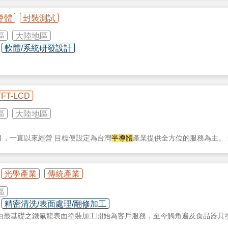
導體
封裝測試
區
大陸地區
軟體/系統研發設計
TFT-LCD
區
大陸地區
1月，一直以來經營 目標便設定為台灣
半導體
產業提供全方位的服務為主。
務。隨著公司之成長且業務遍及國內知名 晶圓廠，更進而擴充大中華業務
產品供應 及客戶服務網。產品線之擴充及服務更趨完整，亦將業 務觸角涉及
光學產業
傳統產業
求，更擴充 原有加工廠，添購X2000*Y1500*Z950龍門五軸加工機
造線，其加工之材質廣含陶瓷、石英、 矽等、石墨。
區
精密清洗/表面處理/翻修加工
由最基礎之鐵氟龍表面塗裝加工開始為客戶服務，至今觸角遍及食品器具
汽機車零配件塗裝加工等各方面。