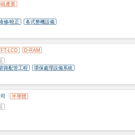
傳統產業
維修/校正
各式整機設備
TFT-LCD
D-RAM
& 自主研發及新開發材料】
區
/管路配管工程
環保處理設備系統
CO2 分析儀以及流變儀的全球領導者，並開發、生產和銷售高精度的實驗室分
公司
半導體
食品及飲料業、化工產業、材料科學及奈米科技、
半導體
、環境分析及重金
區
Plasma（Radical）環境下所使用的密封材料，或是使用腐蝕性氣體部位的