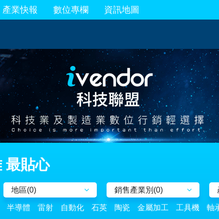
產業快報
數位專欄
資訊地圖
 最貼心
地區(
0
)
銷售產業別(
0
)
半導體
雷射
自動化
石英
陶瓷
金屬加工
工具機
軸