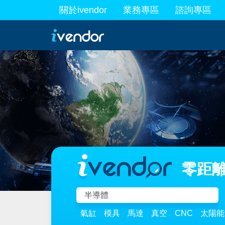
關於ivendor
業務專區
諮詢專區
最新業務
零距離
氣缸
模具
馬達
真空
CNC
太陽能