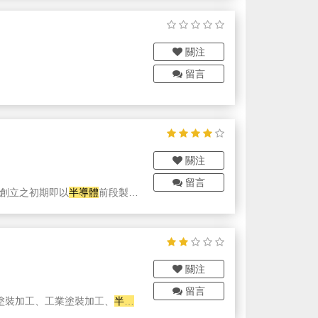
關注
留言
關注
留言
 創立之初期即以
半導體
前段製程
網及全球業務網，透過 既有業
TFT/LCD、LED、量測等
 。新落成廠房主要為一複合式之先
關注
留言
塗裝加工、工業塗裝加工、
半導