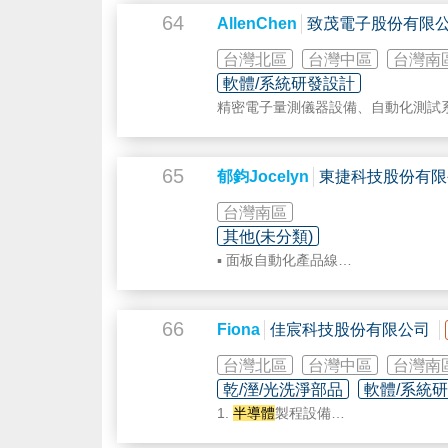
64
AllenChen
致茂電子股份有限
台灣北區
台灣中區
台灣南
軟體/系統研發設計
精密電子量測儀器設備、自動化測試系統
主要市場應用包括電動車 、綠能電池、
電溫控、自動光學檢測、智慧製造系
65
郁鈞Jocelyn
東捷科技股份有限
台灣南區
其他(未分類)
▪ 面板自動化產品線
▪
半導體
自動化產品線
▪ 光學檢測設備
▪ 製程生產設備
66
Fiona
佳宸科技股份有限公司
▪ 雷射應用設備
台灣北區
台灣中區
台灣南
乾/溼/光洗淨部品
軟體/系統
1.
半導體
製程設備
2.
半導體
載具清洗設備