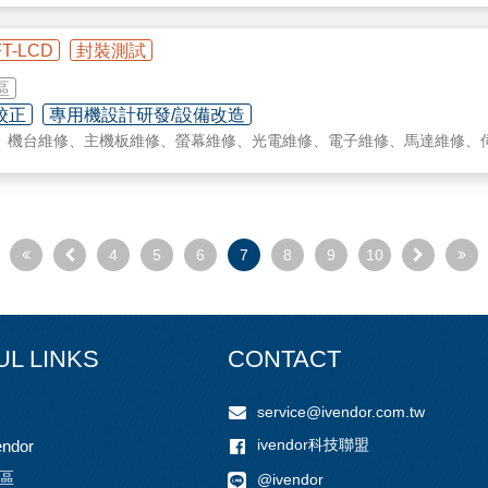
龍半成品，以供客戶需求；半成品項目包含︰鐵氟龍布、鐵氟龍皮帶、輸
FT-LCD
封裝測試
等。
區
年經驗，另精於 CNC.NC 加工高階工程塑膠、為業界提供各項製程解
校正
專用機設計研發/設備改造
、機台維修、主機板維修、螢幕維修、光電維修、電子維修、馬達維修、
務
4
5
6
7
8
9
10
UL LINKS
CONTACT
service@ivendor.com.tw
ivendor科技聯盟
ndor
區
@ivendor