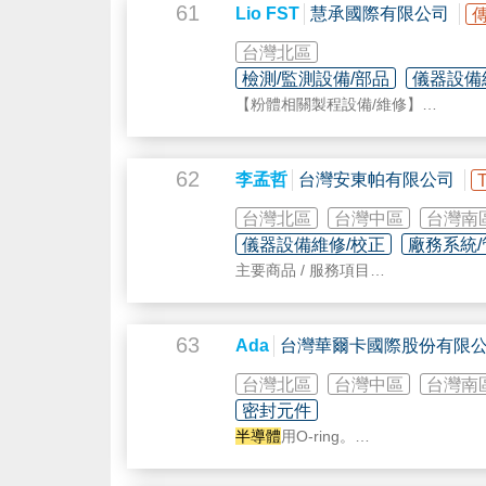
61
Lio FST
慧承國際有限公司
台灣北區
檢測/監測設備/部品
儀器設備
【粉體相關製程設備/維修】
【粉體製程檢測、研發、QC】
【製程監控與環境分析】
【毒性氣體偵測器】
62
李孟哲
台灣安東帕有限公司
【熱分析儀】
【稀土原物料、氧化鋯球與各式材料 
台灣北區
台灣中區
台灣南
儀器設備維修/校正
廠務系統
主要商品 / 服務項目
Anton Paar為密度、濃度和 
製化的自動化解決方案。
63
Ada
台灣華爾卡國際股份有限
涵蓋客戶範圍:石化產業、製藥業、
理、學術研究單位
台灣北區
台灣中區
台灣南
密封元件
半導體
用O-ring。
適用於Etching設備與CVD設備等