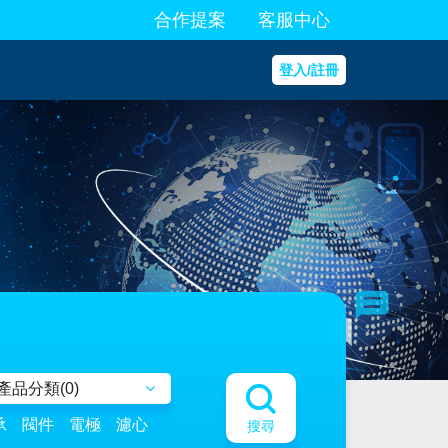
合作提案
客服中心
登入/註冊
產品分類(
0
)
承
閥件
電極
濾心
搜尋