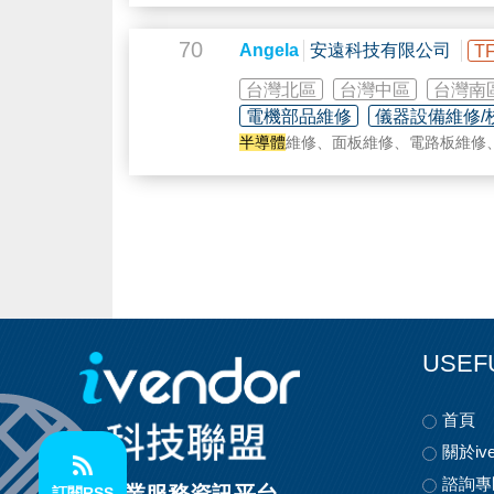
除鐵氟龍塗裝加工，另銷售各種鐵氟
70
Angela
安遠科技有限公司
T
以及各種工程塑膠加工、模壓成型等
台灣北區
台灣中區
台灣南
本公司除了在鐵氟龍塗裝技術方面有多
電機部品維修
儀器設備維修/
半導體
維修、面板維修、電路板維修
期待我們的專業與經驗，能夠為您服
制器維修等。
USEF
首頁
關於ive
諮詢專
訂閱RSS