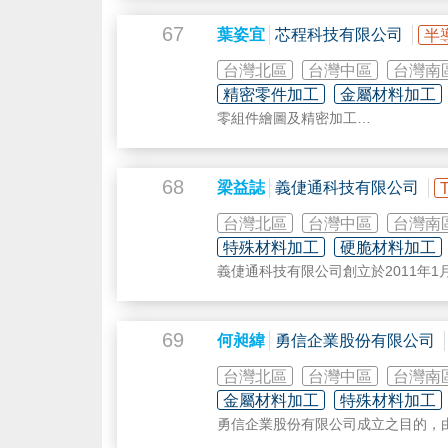
3. 自動化設備
4. 太陽能設備
67
葉姿宜
芯程科技有限公司
半
5. 視覺檢測設備
6. 代工服務
台灣北區
台灣中區
台灣南
精密零件加工
金屬材料加工
零組件繪圖及精密加工
單晶圓濕製程設備
半導體
應用材料
自動客製化設備
68
梁益誌
義倢通科技有限公司
機台板金外觀
台灣北區
台灣中區
台灣南
特殊材料加工
硬脆材料加工
義倢通科技有限公司創立於2011年
中所需之高純度耗材零 組件為主要業
務網絡與全球策略聯盟廠商提供高品質
等產業。
69
何昶緯
勇信企業股份有限公司
目前為了因應大中華地區及國際市場之需
進廠房，耗材零組件 之自動化加工製
台灣北區
台灣中區
台灣南
金屬材料加工
特殊材料加工
勇信企業股份有限公司成立之目的，
體
及光電產業各項零件塗裝加工以及