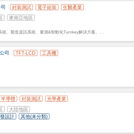
公司
封裝測試
電子組裝
生醫產業
區
東南亞地區
、製造資訊系統、量測&智動化Turnkey解決方案。
LED 、太陽能、
半導體
/IC、光子學、平面顯示器、視頻與色彩、電力
統、潔淨科技、與智慧工廠領域。
公司
TFT-LCD
工具機
半導體
封裝測試
光學產業
區
大陸地區
研發設計
其他(未分類)