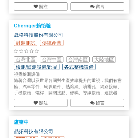
ASI 染色體與病理切片分析系統
關注
留言
CherryTemp超高速瞬間溫控檯
Tomocube 無螢光標記活細胞全息影像系統
ANDOR 科研相機及 Imaris 影像系統
Chernger賴怡璇
LifeCanvas 組織澄清透明化處理系統
顯微鏡自動化與相關設備
晟格科技股份有限公司
影像控制分析軟體
封裝測試
傳統產業
顯微操作注射與組織切割系統
半導體及工業用顯微鏡
古物修護鑑識設備
台灣北區
台灣中區
台灣南區
大陸地區
其它研究檢測儀器
檢測/監測設備/部品
各式整機設備
產品與應用技術
視覺檢測設備
維修與技術支援
隨著台灣以及世界各國對生產效率提升的重視，我們有齒
輪、汽車零件、喇叭鍛件、熱熔絲、噴霧孔、網路接頭、
手機接頭、螺桿、開關接點、條碼、導線接頭、連接器、
隱形眼鏡、IC載帶、血糖試片、PCB、半導體等數十種檢
關注
留言
查與各式各樣產線上自動化光學量測的實際經驗。
盧奎中
提升產線製程良率
機器視覺檢測設備可以在既有機台上附裝檢查的套件或依
品拓科技有限公司
產品的特性設計專用檢測機台，透過AI分析檢測結果的瑕