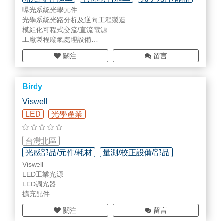
曝光系統光學元件
光學系統光路分析及逆向工程製造
模組化可程式交流/直流電源
工廠製程廢氣處理設備
電子廠製造用粉體捕集機
關注
留言
高功率可程式交流/直流電源
環保節能系統
智慧製造
Birdy
Viswell
LED
光學產業
台灣北區
光感部品/元件/耗材
量測/校正設備/部品
Viswell
檢測/監測設備/部品
LED工業光源
LED調光器
擴充配件
關注
留言