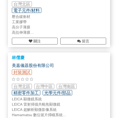
台灣北區
電子元件/材料
壓合緩衝材
工業膠帶
高分子薄膜
高拉伸薄膜
植球機, 壓線機, 接合機, 加熱爐, 漏電流測試機
關注
留言
林儒慶
美嘉儀器股份有限公司
封裝測試
台灣北區
台灣中區
台灣南區
精密零件加工
光學元件/部品
LEICA 顯微鏡系統
量測/校正設備/部品
LEICA 雷射掃描共軛焦顯微鏡
LEICA 超解析顯微影像系統
Hamamatsu 數位玻片掃瞄系統