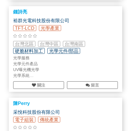
鍾詩亮
裕群光電科技股份有限公司
TFT-LCD
光學產業
台灣北區
台灣中區
台灣南區
硬脆材料加工
光學元件/部品
光學服務
精密清洗/表面處理/翻修加工
光學元件產品
UV曝光機光學
光學系統
光學加工
關注
留言
陳Perry
采悅科技股份有限公司
電子組裝
傳統產業