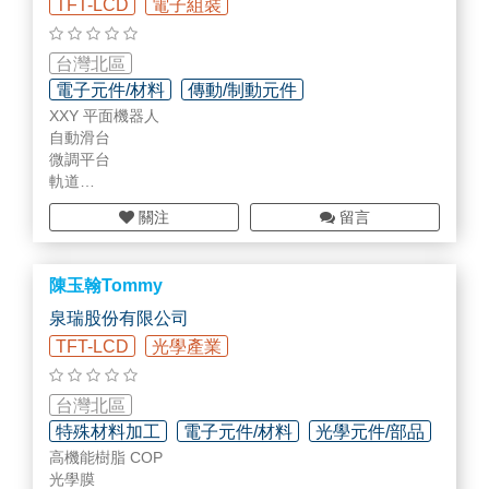
TFT-LCD
電子組裝
疵種類及產線製造程序，能夠提升產線良率、優化製程，
甚至提升產品價值和精簡人力的效益。
台灣北區
客製化機台
電子元件/材料
傳動/制動元件
晟格科技歷經18餘年的經驗，開發了各式各樣的自動檢查
XXY 平面機器人
智慧工廠規劃/設備/部品
與量測套件，也接受客製化的檢查量測機台。我們也已經
自動滑台
有成功解決許多高難度的視覺量測與瑕疵檢查的案例。
微調平台
軌道
減速機
機台租賃
關注
留言
提供產線產品種類多樣的工廠定期更新檢測模組。
陳玉翰Tommy
泉瑞股份有限公司
TFT-LCD
光學產業
台灣北區
特殊材料加工
電子元件/材料
光學元件/部品
高機能樹脂 COP
光學膜