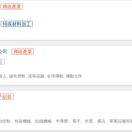
傳統產業
特殊材料加工
公司
傳統產業
區
人, 線性滑軌, 滾珠花鍵, 全球傳動, 傳動元件
子組裝
動控制、包裝機械、紡織機械、半導體、電子、光電、通訊、軍事設備等
術水準、增加企業競爭價值，創造雙贏的局面。