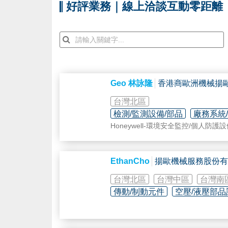
好評業務｜線上洽談互動零距離
Geo 林詠隆
香港商歐洲機械揚
台灣北區
檢測/監測設備/部品
廠務系統
Honeywell-環境安全監控/個人防護
BioClimatic-氣體淨化設備
EthanCho
揚歐機械服務股份有
台灣北區
台灣中區
台灣南
傳動/制動元件
空壓/液壓部品