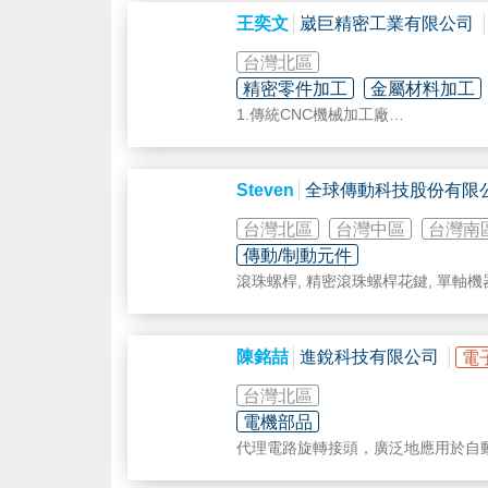
王奕文
崴巨精密工業有限公司
台灣北區
精密零件加工
金屬材料加工
1.傳統CNC機械加工廠
2.CNC程式控制,冷氣廠房
3.機械加工
4.沖壓模具專業設計製造
Steven
全球傳動科技股份有限
台灣北區
台灣中區
台灣南
傳動/制動元件
滾珠螺桿, 精密滾珠螺桿花鍵, 單軸機器
陳銘喆
進銳科技有限公司
電
台灣北區
電機部品
代理電路旋轉接頭，廣泛地應用於自
及訊號的解決方案，協助客戶提升技