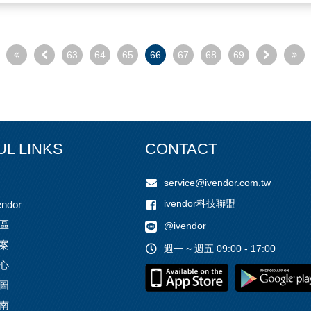
63
64
65
66
67
68
69
UL LINKS
CONTACT
service@ivendor.com.tw
ivendor科技聯盟
ndor
區
@ivendor
案
週一 ~ 週五 09:00 - 17:00
心
圖
南