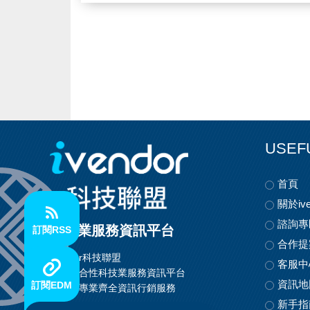
DF凸緣法蘭型分割器
DS心軸型分割器
AD超薄平台型分割器
DSU昇降法蘭型分割器
DTS昇降平台型分割器
DT平台型分割器
FN昇降心軸型
平行分度型分割器
USEF
首頁
關於ive
諮詢專
科技業服務資訊平台
訂閱RSS
合作提
ivendor科技聯盟
客服中
首創整合性科技業服務資訊平台
資訊地
訂閱EDM
提供最專業齊全資訊行銷服務
新手指