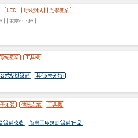
司
LED
封裝測試
光學產業
區
東南亞地區
傳統產業
工具機
各式整機設備
其他(未分類)
ices)
ion)
子組裝
傳統產業
工具機
發/設備改造
智慧工廠規劃/設備/部品