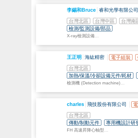
李錫和Bruce
睿和光學有限公
台灣北區
台灣中區
台灣南
檢測/監測設備/部品
X-ray檢測設備
金屬罐檢測系統
產品尺寸檢測設備
客製化專用機開發
王正明
海紘精密
電子組裝
台灣北區
加熱/保溫/冷卻設備元件/耗材
檢測機 (Detection machine)
製程周邊設備 (Process peripheral dev
雷射製程應用 (Laser process applicat
X-RAY設備 (X-RAY Equipment)
charles
飛技股份有限公司
電
台灣北區
傳動/制動元件
專用機設計研
FH 高速昇降心軸型
ADS 昇降超薄平台型分割器