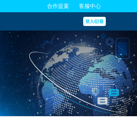
合作提案
客服中心
登入/註冊