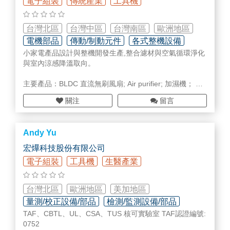
電子組裝
傳統產業
工具機
以下是我們公司的網站、信箱、電話
公司網站：http://www.usinadvance.com.tw
信箱：mayer.hu@usinadvance.com.tw
台灣北區
台灣中區
台灣南區
歐洲地區
電話：0980678459 / 035972397 #17
電機部品
傳動/制動元件
各式整機設備
小家電產品設計與整機開發生產,整合濾材與空氣循環淨化
與室內涼感降溫取向。
主要產品：BLDC 直流無刷風扇; Air purifier; 加濕機； 除
濕機；建築使用輕鋼架吸頂扇；車用空氣清淨機； Air Box
關注
留言
空氣盒子
Andy Yu
宏爗科技股份有限公司
電子組裝
工具機
生醫產業
台灣北區
歐洲地區
美加地區
量測/校正設備/部品
檢測/監測設備/部品
TAF、CBTL、UL、CSA、TUS 核可實驗室 TAF認證編號:
其他(未分類)
0752