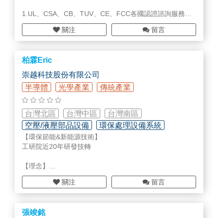
1.UL、CSA、CB、TUV、CE、FCC各國認證諮詢服務
關注
留言
2.電子:60950-1、62368-1 ed2.0~ed3.0、EMC 安規測試
3.醫療:60601-1、RMF(風險評估)、UEF(可用性評估)、軟
柏霖Eric
體確效
崇越科技股份有限公司
4.節能:Energy Star、Erp Lot3&9、JEL Top Runner，他
半導體
光學產業
傳統產業
國節能認證
5.結構審查、設計諮詢
台灣北區
台灣中區
台灣南區
空壓/液壓部品設備
環保處理設備系統
【環保節能&新能源技術】
報廢品/廢料/廢液回收
工研院近20年研發技轉
【理念】
製程 產生 廢熱、廢棄物、廢油、空氣污染
關注
留言
提供 回收發電、回收轉置、節能減碳 技術服務
目標 降低成本、循環經濟、ESG、永續減碳
張竣銘
【技術產品】