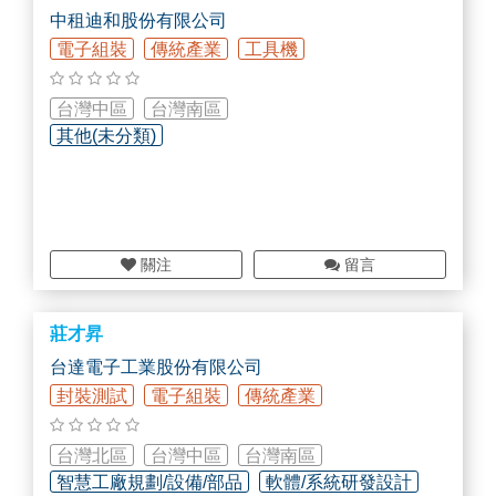
空污 揮發性有機化合物(VOCs) 節能處理設備
中租迪和股份有限公司
有機廢溶劑&廢油 熱裂解設備
電子組裝
傳統產業
工具機
廢熱回收 產氫輔助燃燒技術
熱電溫差發電系統
Turbowin氣懸浮空壓機&鼓風機
台灣中區
台灣南區
其他(未分類)
Tel: 0977-773-913
Line: bolincool
Email: bolin.wu@topco-global.com
關注
留言
莊才昇
台達電子工業股份有限公司
封裝測試
電子組裝
傳統產業
台灣北區
台灣中區
台灣南區
智慧工廠規劃/設備/部品
軟體/系統研發設計