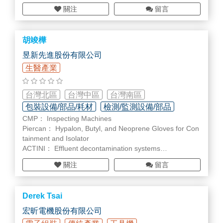
關注
留言
胡竣樺
昱新先進股份有限公司
生醫產業
台灣北區
台灣中區
台灣南區
包裝設備/部品/耗材
檢測/監測設備/部品
CMP： Inspecting Machines
儀器設備維修/校正
Piercan： Hypalon, Butyl, and Neoprene Gloves for Con
tainment and Isolator
ACTINI： Effluent decontamination systems
MK： Glove Testing System glove integrity testing syste
關注
留言
m. Testing and recording-wireless and efficient
Ompi： Offering A New Choice in GLASS PRE-FILLABL
E SYRINGES
Derek Tsai
Ezi-Dock™：High Quality Liquid and Dust Free Powder
Handling and Transfer solutions
宏昕電機股份有限公司