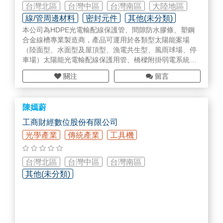
台灣北區
台灣中區
台灣南區
大陸地區
線/管周邊材料
密封元件
其他(未分類)
本公司為HDPE光電輸配線保護管、間隙防水膠條、塑鋼
合金線槽專業製造商，產品可運用於各類型太陽能案場
（陸面型、水面型及屋頂型、漁電共生型、風雨球場、停
車場）太陽能光電輸配線保護用管、橋樑附掛弱電系統
等。
關注
留言
採用台塑全新料，環保無毒、對環境生態無負擔，且有最
佳的耐候性，產品取得多項專利及行政院環保署環保標
陳嫣蔚
章。
工商財經數位股份有限公司
光學產業
傳統產業
工具機
台灣北區
台灣中區
台灣南區
其他(未分類)