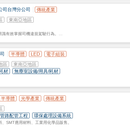
公司台灣分公司
傳統產業
源供應器維修
區
東南亞地區
辨識有效掌握司機違規駕駛行為。
的多路攝影/LIVE stream/冷練管理/GPS定位，還可透過 OmniEyes
報於危險發生前及時提醒司機，而 ViViD 一起將駕駛違規駕駛行為影像紀錄並回傳給
司
半導體
LED
電子組裝
，適時提醒，此外還提供駕駛訓練教育平台快速分析高風險危險駕駛，省
地區
東南亞地區
/耗材
無塵室設備/用具/耗材
半導體
光學產業
傳統產業
區
/管路配管工程
環保處理設備系統
料、SMT應用材料、工業用化學品販售。