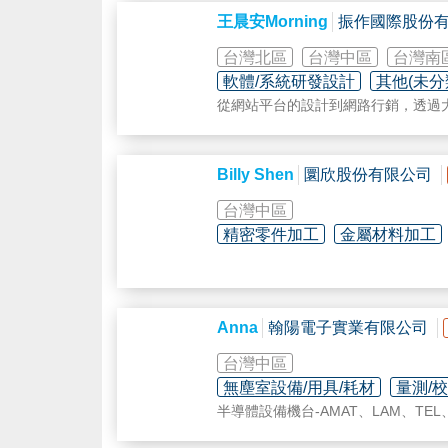
王晨安Morning
振作國際股份
條碼列印機
台灣北區
台灣中區
台灣南
軟體/系統研發設計
其他(未分
從網站平台的設計到網路⾏銷，透過
際》提供客⼾⼀條龍的專業服務，將
數據的能量放⼤，轉換潛在商機、創
Billy Shen
圜欣股份有限公司
台灣中區
精密零件加工
金屬材料加工
Anna
翰陽電子實業有限公司
台灣中區
無塵室設備/用具/耗材
量測/
半導體設備機台-AMAT、LAM、TEL、
MKS系列Parts維修