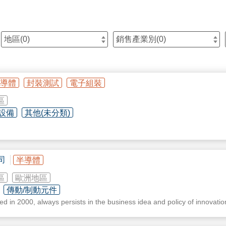
地區(
0
)
銷售產業別(
0
)
導體
封裝測試
電子組裝
區
設備
其他(未分類)
司
半導體
區
歐洲地區
傳動/制動元件
d in 2000, always persists in the business idea and policy of innovation
intenance of robot and provides related solutions for semiconductor fa