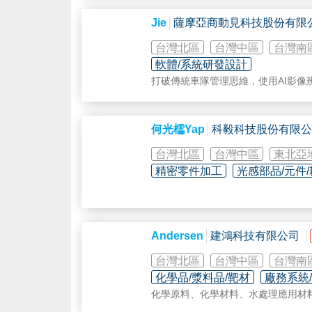
各式電路板維修
冰水主機維修
Jie
薩摩亞商動見科技股份有限
設備機台之各式控制器、主機板、電
台灣北區
台灣中區
台灣南
軟體/系統研發設計
打破傳統車隊管理思維，使用AI影像
OmniEyes提供的服務除了一般車隊管理
駛安全的良性循環。
OmniGuard(ADAS) 將即時警
何光櫺Yap
科毅科技股份有限公
內鏡頭幫助管理者了解司機目前狀態
故發生後的賠償及違規罰單。
台灣北區
台灣中區
東北亞
精密零件加工
光感部品/元件
Andersen
建鴻科技有限公司
台灣北區
台灣中區
台灣南
化學品/漿料品/靶材
廠務系統
化學原料、化學材料、水處理應用材