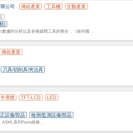
有限公司
傳統產業
工具機
生醫產業
區
類)
⼤數據的分析以及各種媒體⼯具的整合，《振作國
客⼾的每⼀分預算運⽤在適合的規劃上，將設計與
造業績營收。
傳統產業
刀具/切削具/夾治具
半導體
TFT-LCD
LED
校正設備/部品
檢測/監測設備/部品
ASML系列Parts維修