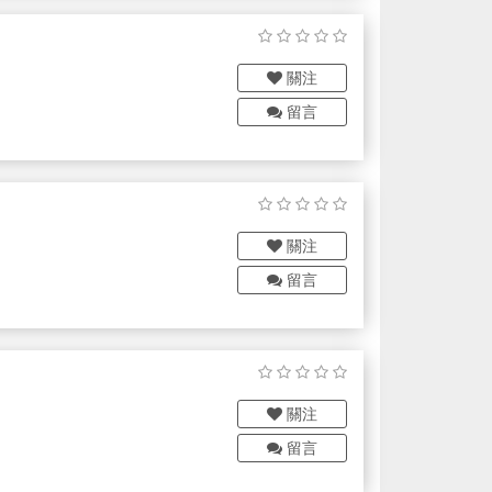
關注
留言
 的完整 AI 功能，我們旨在打造駕
管理者，DriveCare 透過對
去您大把的管理時間，也省下事
關注
留言
關注
留言