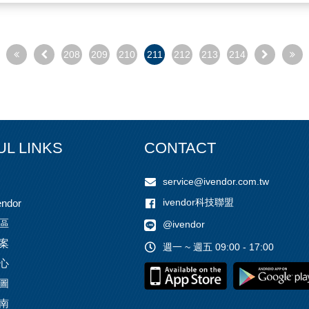
208
209
210
211
212
213
214
UL LINKS
CONTACT
service@ivendor.com.tw
ivendor科技聯盟
ndor
區
@ivendor
案
週一 ~ 週五 09:00 - 17:00
心
圖
南