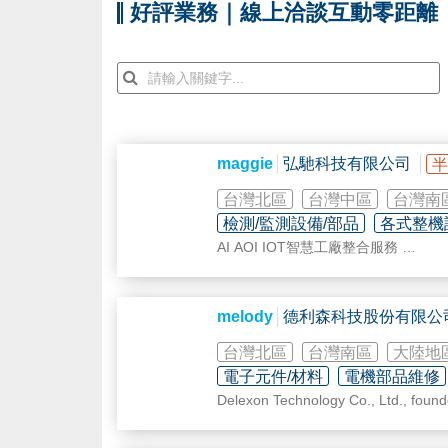
好評業務｜線上洽談互動零距離
maggie
弘馳科技有限公司
半
台灣北區
台灣中區
台灣南
檢測/監測設備/部品
各式整機
AI AOI IOT智慧工廠整合服務
barcode reader 手持 & 固定式
melody
德利森科技股份有限公
條碼驗證
台灣北區
台灣南區
大陸地
視覺機器 & 機器視覺系統
電子元件/材料
電機部品維修
Delexon Technology Co., Ltd., founde
RFID電子貨架
excellence, which centers on the ma
t factories.
設備工控電料