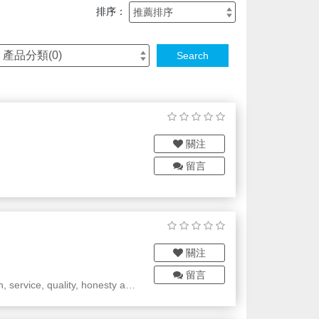
排序：
產品分類(
0
)
Search
關注
留言
關注
留言
, service, quality, honesty and
ctories and electronic equipmen