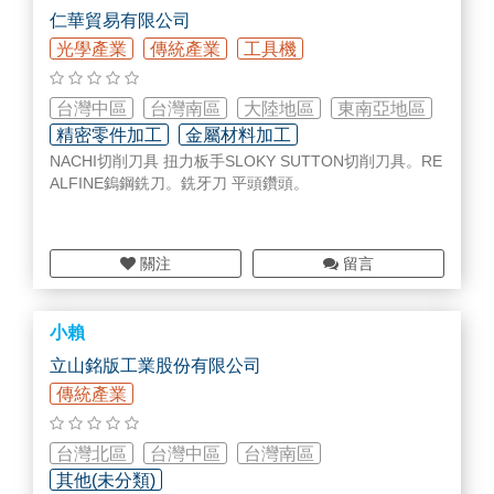
仁華貿易有限公司
光學產業
傳統產業
工具機
台灣中區
台灣南區
大陸地區
東南亞地區
精密零件加工
金屬材料加工
NACHI切削刀具 扭力板手SLOKY SUTTON切削刀具。RE
刀具/切削具/夾治具
ALFINE鎢鋼銑刀。銑牙刀 平頭鑽頭。
關注
留言
小賴
立山銘版工業股份有限公司
傳統產業
台灣北區
台灣中區
台灣南區
其他(未分類)