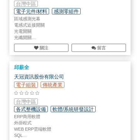
台灣中區
電子元件/材料
感測零組件
區域感測光幕
檢測/監測設備/部品
電感式近接開關
光電開關
光纖開關
靜電容近接開關
關注
留言
超音波開關
控制器模組＆特殊應用感應器
歐式＆快速接頭連接線
邱薪全
天冠資訊股份有限公司
電子組裝
傳統產業
台灣中區
各式整機設備
軟體/系統研發設計
ERP商用軟體
外掛程式
WEB ERP雲端軟體
SQL