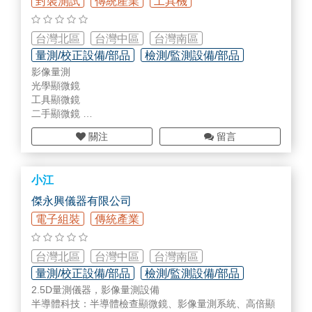
封裝測試
傳統產業
工具機
德國PLANOLITH
德國Hommel
美國Starrett
台灣北區
台灣中區
台灣南區
英國BOWERS
量測/校正設備/部品
檢測/監測設備/部品
SANGHA
影像量測
儀器設備維修/校正
ARCS
光學顯微鏡
Mitech
工具顯微鏡
花崗石量測檯
二手顯微鏡
圓棒塞規
金相前處理設備
標準塊規
關注
留言
顯微數位攝影機
瑞士 Alfatool
光電檢測_雷射清潔_壓力量測
各種量具維修
金相分析軟體_傑永興儀器
小江
傑永興儀器有限公司
電子組裝
傳統產業
台灣北區
台灣中區
台灣南區
量測/校正設備/部品
檢測/監測設備/部品
2.5D量測儀器，影像量測設備
儀器設備維修/校正
半導體科技：半導體檢查顯微鏡、影像量測系統、高倍顯