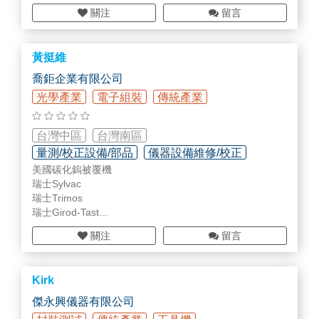
EIP管理
關注
留言
黃挺維
喬鉅企業有限公司
光學產業
電子組裝
傳統產業
台灣中區
台灣南區
量測/校正設備/部品
儀器設備維修/校正
美國碳化鎢被覆機
智慧工廠規劃/設備/部品
瑞士Sylvac
瑞士Trimos
瑞士Girod-Tast
瑞士FISSO
關注
留言
瑞士M&T
瑞士Wyler
德國Käfer
Kirk
德國HEXACON
德國DIATEST
傑永興儀器有限公司
德國VIGOR