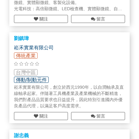
微鏡、實體顯微鏡、客製化設備。
光電科技：高倍顯微鏡、LED檢查機、實體顯微鏡、自動
化檢查量測機台、工具顯微鏡、2.5D量測儀。
關注
留言
傳統產業：金相前處理設備、金相顯微鏡、金相量測系
統、球化率分析、鑄鐵分析系統、工業內視鏡。
非破壞檢測：渦電流檢測、X-RAY。
劉鎮瑋
理化儀器：光澤度計、THERMO系列產品、離心機、震盪
機、烘箱、分光光度計‧‧‧‧等。
崧禾實業有限公司
檢測量具：游標卡尺、高度規、各式量表、電子量表、各
傳統產業
式測頭。
生物科技：教學顯微鏡、解剖顯微鏡、拍照系統。
二手儀器：二手顯微鏡買賣(中古儀器皆有保固) 。
台灣中區
傳動/制動元件
崧禾實業有限公司，創立於西元1990年，以自潤軸承及直
線軸承起家。伴隨著工具機產業及產業機械的不斷精進，
我們對產品品質要求也日益提升，因此特別引進國內外優
良產品代理，以滿足客戶高度需求。
關注
留言
謝忠義