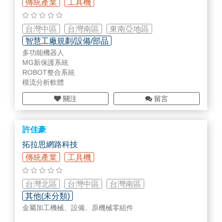
部資源整合的需求。
傳統產業
工具機
4.正航系列管理系統
台灣中區
台灣南區
東南亞地區
→正航3/5/7系列以「實用、夠用、好用、易用」為產品設
計原則，一些操作邏輯複雜且在大多數企業不使用的功能
智慧工廠規劃/設備/部品
排除，減少系統執行之工作量並提高其成功率，降低用戶
多功能機器人
投資的風險。解決兩岸三地公司或母子公司的帳務整合及
MG新保護系統
即時查詢之方案。
ROBOT整合系統
模流分析軟體
關注
留言
許佳豪
拓拉思網路科技
傳統產業
工具機
台灣北區
台灣中區
台灣南區
其他(未分類)
金屬加工機械、設備、原機械零組件