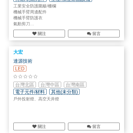
工業安全防護圍籬/柵欄
智慧工廠規劃/設備/部品
機械手臂周邊配件
機械手臂防護衣
氣動剪刀
真空吸具
關注
留言
自動化機械夾爪
自動化電動夾爪
大宏
達源技術
LED
台灣北區
台灣中區
台灣南區
電子元件/材料
其他(未分類)
戶外投射燈、高空天井燈
關注
留言