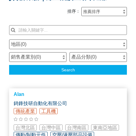
排序：
地區(
0
)
銷售產業別(
0
)
產品分類(
0
)
Search
Alan
錡鋒技研自動化有限公司
傳統產業
工具機
台灣北區
台灣中區
台灣南區
東南亞地區
傳動/制動元件
空壓/液壓部品設備