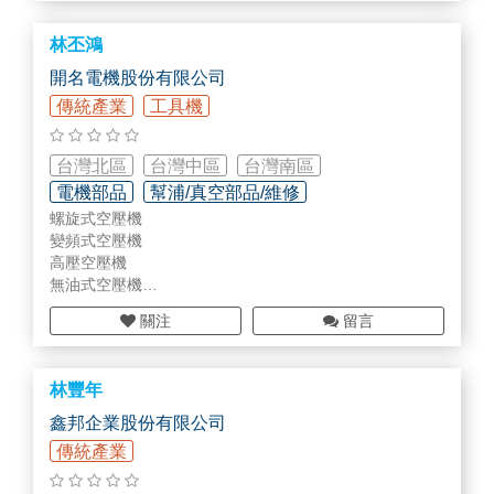
林丕鴻
開名電機股份有限公司
傳統產業
工具機
台灣北區
台灣中區
台灣南區
電機部品
幫浦/真空部品/維修
螺旋式空壓機
空壓/液壓部品設備
變頻式空壓機
高壓空壓機
無油式空壓機
中古空壓機
關注
留言
林豐年
鑫邦企業股份有限公司
傳統產業