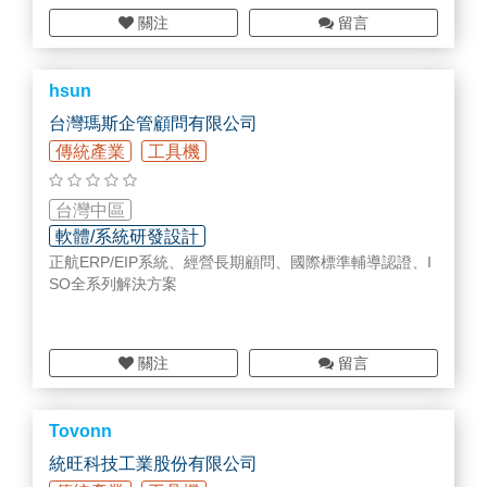
→正航集團管理融合全球商業標竿企業管理思想和標準，
關注
留言
以建立全球化無障礙工作環境為導向，快速構建集團企業
多組織、跨多地域、多產業分佈的發展框架。系統貫穿智
慧商務、行銷管理、組織管理、供應鏈管理、財務管理、
hsun
人力資源管理、客戶關係管理等全方位協同運作，建立企
業的SOP執行規範，實現執行過程中對各項指標的即時控
台灣瑪斯企管顧問有限公司
制。
傳統產業
工具機
2.正航企業核心競爭力管理平臺
→正航專注大中型企業管理經營方向，重視企業管理模式
台灣中區
的良性發展及風險控制，堅持成本領先原則，優化企業管
軟體/系統研發設計
理流程，實現物流、資金流、資訊流的集成和統一。將標
正航ERP/EIP系統、經營長期顧問、國際標準輔導認證、I
準各異多部門進行資訊整合和應用整合，從行銷管理、創
SO全系列解決方案
新研發、供應鏈環節、精細製造、人力資本等多方面部
署，快速生成企業管理策略ERP執行方案。
3.正航V5企業資源規劃管理系統
關注
留言
→正航V5企業資源規劃管理系統功能，包括出口管理、進
口管理、零用金管理、資產管理、BOM管理、成本管理、
廠內生產...等11個子系統。涵蓋八大循環中的銷售及收款
Tovonn
循環、採購及付款循環、生產循環、薪工循環、固定資產
統旺科技工業股份有限公司
循環等系統，以及電子計算機循環導入，以滿足企業對內