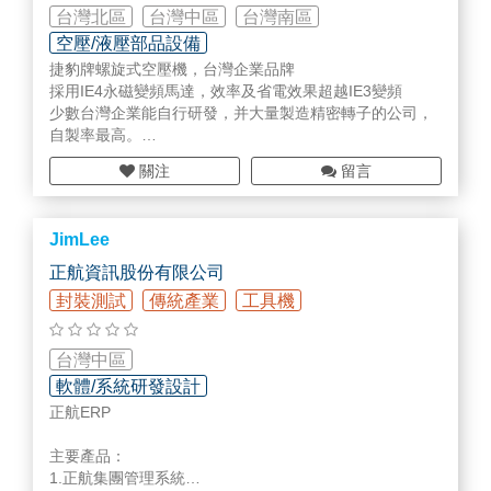
台灣北區
台灣中區
台灣南區
空壓/液壓部品設備
捷豹牌螺旋式空壓機，台灣企業品牌
採用IE4永磁變頻馬達，效率及省電效果超越IE3變頻
少數台灣企業能自行研發，并大量製造精密轉子的公司，
自製率最高。
大中華市場，永磁變頻空壓機市占率70%。
關注
留言
年銷售總量全中國前三大。
捷豹空壓機是大陸螺桿空壓機市場，唯一發展成功的台灣
企業
JimLee
正航資訊股份有限公司
封裝測試
傳統產業
工具機
台灣中區
軟體/系統研發設計
正航ERP
主要產品：
1.正航集團管理系統