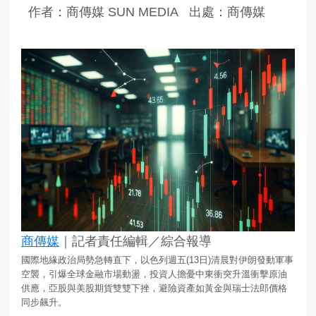
作者：商傳媒 SUN MEDIA
出處：商傳媒
商傳媒
｜記者責任編輯／綜合報導
國際地緣政治局勢急轉直下，以色列週五(13日)清晨對伊朗發動軍事
空襲，引爆全球金融市場動盪，投資人擔憂中東衝突升溫衝擊原油
供應，亞股與美股期貨雙雙下挫，避險資產如黃金與瑞士法郎價格
同步飆升。