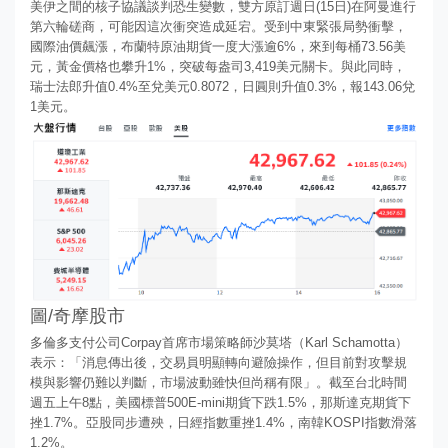
美伊之間的核子協議談判恐生變數，雙方原訂週日(15日)在阿曼進行
第六輪磋商，可能因這次衝突造成延宕。受到中東緊張局勢衝擊，
國際油價飆漲，布蘭特原油期貨一度大漲逾6%，來到每桶73.56美
元，黃金價格也攀升1%，突破每盎司3,419美元關卡。與此同時，
瑞士法郎升值0.4%至兌美元0.8072，日圓則升值0.3%，報143.06兌
1美元。
圖/奇摩股市
多倫多支付公司Corpay首席市場策略師沙莫塔（Karl Schamotta）
表示：「消息傳出後，交易員明顯轉向避險操作，但目前對攻擊規
模與影響仍難以判斷，市場波動雖快但尚稱有限」。截至台北時間
週五上午8點，美國標普500E-mini期貨下跌1.5%，那斯達克期貨下
挫1.7%。亞股同步遭殃，日經指數重挫1.4%，南韓KOSPI指數滑落
1.2%。