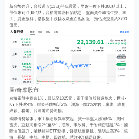
新台幣強升，台股週五(13日)開低震盪，早盤一度下挫300點以上，
最低來到21,984點，台積電連兩日陷貼息，盤面資金轉進生技、軍
工、資產族群，指數盤中跌幅收斂至百點附近，預估成交量約3700
億元。
圖/奇摩股市
台積電盤中跌逾1%，最低至1025元，電子權值股普遍熄火，世芯-
KY下挫逾4%，聯發科跌幅近2%、鴻海下跌1%左右，廣達、緯創、
緯穎、聯電、台達電逆勢走揚。
國際情勢緊張，軍工概念股異軍突起，寶一早盤大漲逾5%，晟田、
雷虎、亞航同步漲2%至3%，漢翔、事欣科、千附精密漲逾1%；國
際油價飆升，帶動相關ETF勁揚，貨櫃航運揚帆，陽明走高3%，萬
海、長榮、中航、中櫃、四維航、慧洋-KY穩居紅盤。