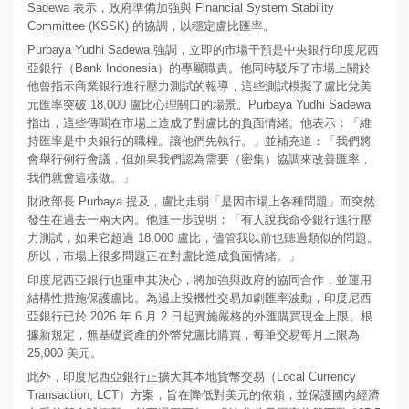
Sadewa 表示，政府準備加強與 Financial System Stability
Committee (KSSK) 的協調，以穩定盧比匯率。
Purbaya Yudhi Sadewa 強調，立即的市場干預是中央銀行印度尼西
亞銀行（Bank Indonesia）的專屬職責。他同時駁斥了市場上關於
他曾指示商業銀行進行壓力測試的報導，這些測試模擬了盧比兌美
元匯率突破 18,000 盧比心理關口的場景。Purbaya Yudhi Sadewa
指出，這些傳聞在市場上造成了對盧比的負面情緒。他表示：「維
持匯率是中央銀行的職權。讓他們先執行。」並補充道：「我們將
會舉行例行會議，但如果我們認為需要（密集）協調來改善匯率，
我們就會這樣做。」
財政部長 Purbaya 提及，盧比走弱「是因市場上各種問題」而突然
發生在過去一兩天內。他進一步說明：「有人說我命令銀行進行壓
力測試，如果它超過 18,000 盧比，儘管我以前也聽過類似的問題。
所以，市場上很多問題正在對盧比造成負面情緒。」
印度尼西亞銀行也重申其決心，將加強與政府的協同合作，並運用
結構性措施保護盧比。為遏止投機性交易加劇匯率波動，印度尼西
亞銀行已於 2026 年 6 月 2 日起實施嚴格的外匯購買現金上限。根
據新規定，無基礎資產的外幣兌盧比購買，每筆交易每月上限為
25,000 美元。
此外，印度尼西亞銀行正擴大其本地貨幣交易（Local Currency
Transaction, LCT）方案，旨在降低對美元的依賴，並保護國內經濟