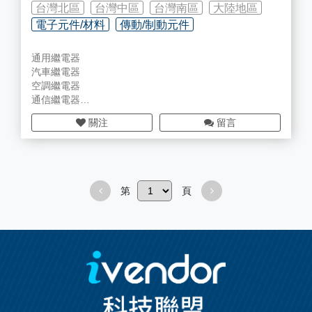
台灣北區
台灣中區
台灣南區
大陸地區
電子元件/材料
傳動/制動元件
通用繼電器
電腦及週邊零組件
汽車繼電器
空調繼電器
通信繼電器
磁保型繼電器
關注
留言
高電流功率繼電器
超薄繼電器
馬達繼電器
閃光繼電器
第
頁
口罩機自動化生產設備
SA / SAS / SB 繼電器插座
HF 繼電器插座
HC 繼電器插座
HB 繼電器插座
GN / GNS / GQ 繼電器插座
AL 繼電器插座