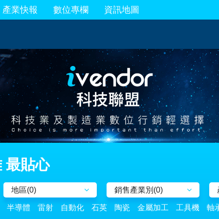
產業快報
數位專欄
資訊地圖
 最貼心
地區(
0
)
銷售產業別(
0
)
半導體
雷射
自動化
石英
陶瓷
金屬加工
工具機
軸