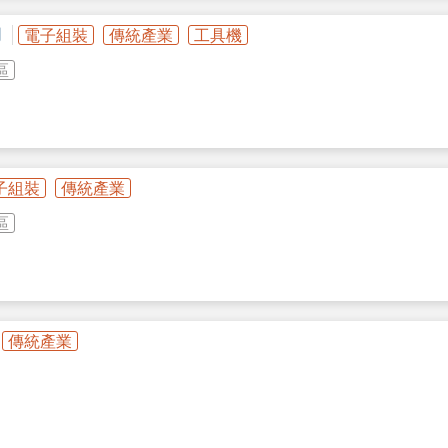
司
電子組裝
傳統產業
工具機
區
H/
子組裝
傳統產業
區
標準型線性滑軌。
/GN.GW微小型。
傳統產業