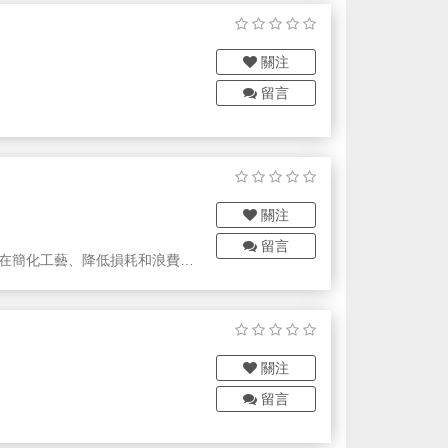
關注
留言
關注
留言
產。在簡化工藝、降低損耗和浪費的
負載），緊跟市場需求的配套解
企業廣泛使用。
關注
留言