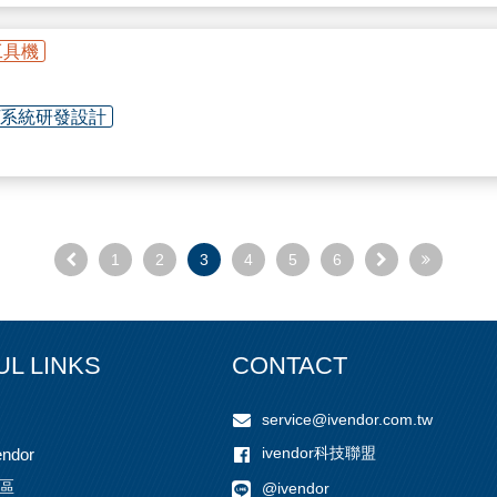
工具機
 / 免鍵軸套
/系統研發設計
業機械控制器
各類型機械手臂控制器
驅
馬達
等
1
2
3
4
5
6
UL LINKS
CONTACT
service@ivendor.com.tw
ivendor科技聯盟
ndor
區
@ivendor