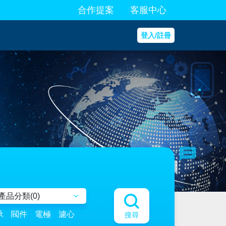
合作提案
客服中心
登入/註冊
產品分類(
0
)
承
閥件
電極
濾心
搜尋