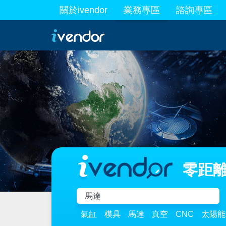
關於ivendor
業務專區
諮詢專區
最新業務
零距離
氣缸
模具
馬達
真空
CNC
太陽能