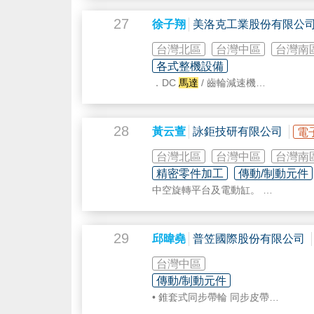
精密主軸研磨加工
??TUNG YUH 東昱機械有限公司??
減速機/伺服
馬達
零件加工
?????????????????????
27
徐子翔
美洛克工業股份有限公
汽車/機車/自行車零件加工
台中市大里區東興路501巷57號
☎️886-4-24076601
台灣北區
台灣中區
台灣南
886-4-24076630
各式整機設備
✉tungyuh@livemail.tw
．DC
馬達
/ 齒輪減速機
?www.tungyuh.weebly.com
．CNC / 車床 / 銑床
?歡迎加入~東昱機械~粉絲專頁?
．KING 3D 列印機
https://www.facebook.com/TUNGTU
．3D 列印技術培訓
28
黃云萱
詠鉅技研有限公司
電
．3D 列印講座
．3D 列印機製造販售
台灣北區
台灣中區
台灣南
精密零件加工
傳動/制動元件
中空旋轉平台及電動缸。
CPC線性運動關鍵性元件：微型及
ATAK精密滾珠型線性滑軌：GA標準型
滾珠螺桿及滾珠螺桿專用固定座。
29
邱暐堯
普笠國際股份有限公司
TOSOK：高精密研磨級滾珠螺桿。
雙軸心式滑軌/模組滑台/鋁擠型。
台灣中區
傳動/制動元件
• 錐套式同步帶輪 同步皮帶
• 錐套式三角帶輪 三角皮帶