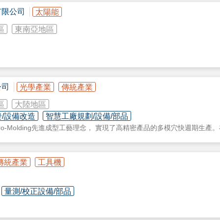
有限公司
太陽能
********
區
東南亞地區
器
公司
光學產業
傳統產業
 systems
區
大陸地區
零件電主軸
/設備改造
智慧工廠規劃/設備/部品
壓缸?
ro-Molding先進成型工藝理念， 實現了高精密產品的多模穴快週期生
件?
的利潤空間。 多樣的產品結構（臥式、立式、雙色、高射速、高應答、高
組件?
體系，使住友射出機被各個行業（電子、汽車、包裝、醫療等等）的龍頭
?軸承箱?
傳統產業
工具機
***********
量測/校正設備/部品
精度