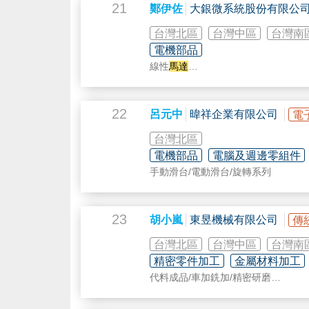
21
鄭伊佐
大銀微系統股份有限公
台灣北區
台灣中區
台灣南
電機部品
線性
馬達
力矩
馬達
直驅
馬達
伺服
馬達
22
呂元中
暐祥企業有限公司
電
控制器與驅動器
線性
馬達
定位平台
台灣北區
位置量測系統
電機部品
電腦及週邊零組件
伺服致動器
手動滑台/電動滑台/旋轉系列
線性致動器
再生能源轉換器
23
胡小嵐
東昱機械有限公司
傳
台灣北區
台灣中區
台灣南
精密零件加工
金屬材料加工
代料成品/車加銑加/精密研磨
東昱公司位在台中大里區
有需求的客戶，歡迎您洽詢