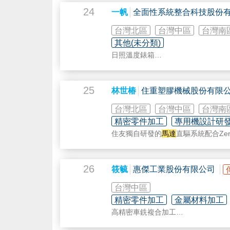
更誠摯的歡迎您~蒞臨東昱參觀
24
一帆
全面性系統整合科技股份
**********************************************
?立式研磨、臥式研磨、錐度研磨
台灣北區
台灣中區
台灣南
?內徑研磨、外徑研磨、平面研磨
其他(未分類)
?車床加工、銑床加工
日照溫度錶箱
?三次元檢驗設備、高精密度量測儀
獨立型充電箱
◽️◾️◽️◾️◽️◾️◽️◾️◽️◾️◽️◾️◽️◾️◽️◾️◽️◾️◽️◾️◽️◾️◽️◾️
充放電控制器
??通過SGS認證??
DC直流箱
25
ISO 9001:2015 品質管理系統
林世椿
住重塑膠機械股份有限
移動式獨立型充電箱
ISO 9001:2015 Quality management
太陽能
馬達
驅動器
台灣北區
台灣中區
台灣南
◾️◽️◾️◽️◾️◽️◾️◽️◾️◽️◾️◽️◾️◽️◾️◽️◾️◽️◾️◽️◾️◽️◾️◽️
獨立型變流器
主軸?軸套?套筒?大小齒輪?汽機車
精密零件加工
專用機設計研發
屋頂型 h型固定件
?主軸箱?
馬達
座?
馬達
定子?轉子?油
住友獨自研發的
馬達
直驅系統配合Ze
棚架
自行車零組件?汽車零組件?機車零組
同時，有效提高良品率，加大了客戶
落地架
印刷機零件主軸?航太零件?工具機零
決方案，再加上周到迅速的售後服務
農機零組件?六栓槽主軸軸套?皮帶輪
26
筱毓
惠傑工業股份有限公司
軸承座?
**********************************************
台灣中區
?承接大量及批量工件?
精密零件加工
金屬材料加工
☑️代料成品、精密研磨
高精密車銑複合加工
☑️全廠冷氣空調設備，全程衡溫控制
薄型金屬/光電模具精密加工
?????????????????????