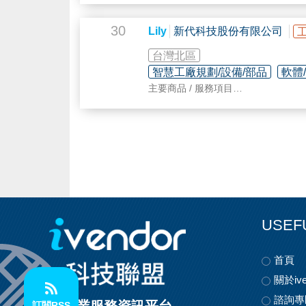
• 錐套式 鏈輪 鏈 條
• 錐套式連接盤 / 過渡套
30
Lily
新代科技股份有限公司
• 聯軸器 / 扭力限制器 Autogard
• 鑄鋼錐套 ( 鋼套 ) / QD套 ( S45C )
台灣北區
• 標準型
馬達
導軌 (1/2HP 至 300HP)
智慧工廠規劃/設備/部品
軟體
• 手輪 手柄 / 輸送帶 平面帶
主要商品 / 服務項目
• 減速機 / 齒輪箱
1.工具機控制器:車铣床控制器、產
2.智慧自動化:泛用自動化控制器及
3.高端主軸伺服方案、線性
馬達
、直
USEF
首頁
關於ive
諮詢專
訂閱RSS