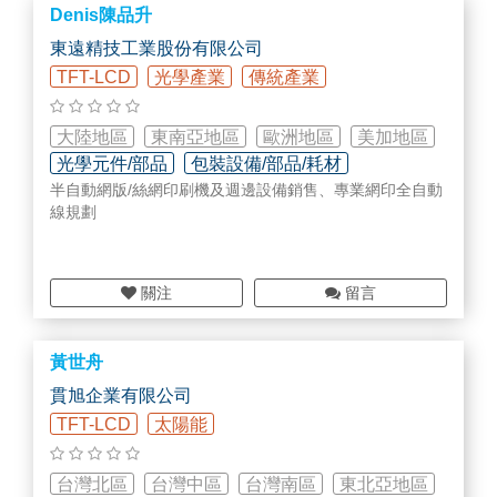
Denis陳品升
東遠精技工業股份有限公司
TFT-LCD
光學產業
傳統產業
大陸地區
東南亞地區
歐洲地區
美加地區
光學元件/部品
包裝設備/部品/耗材
半自動網版/絲網印刷機及週邊設備銷售、專業網印全自動
儀器設備維修/校正
線規劃
關注
留言
黃世舟
貫旭企業有限公司
TFT-LCD
太陽能
台灣北區
台灣中區
台灣南區
東北亞地區