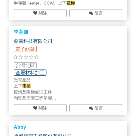
半導體Heater、CCW、上下
電極
關注
留言
李育姍
鼎麗科技有限公司
電子組裝
台灣北區
金屬材料加工
光電產品
上下
電極
鍍鋁及陽極處理工件
陶瓷及高階工程塑膠
金屬製品
關注
留言
電路板維修
半導體產品
Abby
上下
電極
板
高階工程塑膠