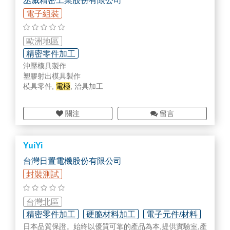
丞威精密工業股份有限公司
Particle improve
電子組裝
半導體設備教育訓練
電路板維修
R.F. SYSTER
歐洲地區
精密零件加工
沖壓模具製作
塑膠射出模具製作
模具零件,
電極
, 治具加工
關注
留言
YuiYi
台灣日置電機股份有限公司
封裝測試
台灣北區
精密零件加工
硬脆材料加工
電子元件/材料
日本品質保證。始終以優質可靠的產品為本,提供實驗室,產