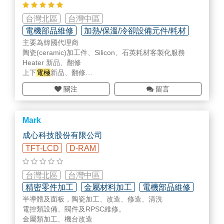
台灣北區
台灣中區
電機部品維修
加熱/保溫/冷卻設備元件/耗材
主要為韓國代理商
精密清洗/表面處理/翻修加工
陶瓷(ceramic)加工件、Silicon、石英耗材客製化服務
Heater 新品、翻修
上下
電極
新品、翻修
電控類、閥件、RPS、Chiller維修
關注
留言
陽極處理
Mark
成心科技股份有限公司
TFT-LCD
D-RAM
台灣北區
台灣中區
精密零件加工
金屬材料加工
電機部品維修
半導體及面板，陶瓷加工、改造、修造、清洗
電控類設備、閥件及RPSC維修。
金屬類加工、機台改造