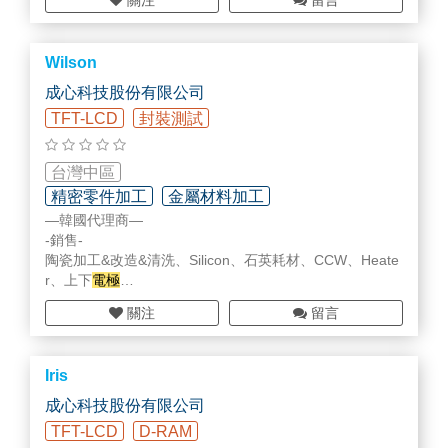
關注
留言
Wilson
成心科技股份有限公司
TFT-LCD
封裝測試
台灣中區
精密零件加工
金屬材料加工
—韓國代理商—
精密清洗/表面處理/翻修加工
-銷售-
陶瓷加工&改造&清洗、Silicon、石英耗材、CCW、Heate
r、上下
電極
-維修-
關注
留言
閥件、電控、Chiller、RPS
Iris
成心科技股份有限公司
TFT-LCD
D-RAM