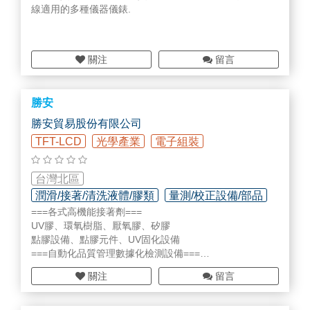
線適用的多種儀器儀錶.
關注
留言
勝安
勝安貿易股份有限公司
TFT-LCD
光學產業
電子組裝
台灣北區
潤滑/接著/清洗液體/膠類
量測/校正設備/部品
===各式高機能接著劑===
檢測/監測設備/部品
UV膠、環氧樹脂、厭氧膠、矽膠
點膠設備、點膠元件、UV固化設備
===自動化品質管理數據化檢測設備===
UV膠固化程度檢測設備
關注
留言
表面改質程度檢測設備