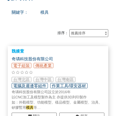
關鍵字：
模具
排序：
魏嫚萱
奇璘科技股份有限公司
電子組裝
傳統產業
台灣北區
台灣中區
台灣南區
電腦及週邊零組件
作業工具/環安器材
奇璘科技股份有限公司設立於2016年
精密清洗/表面處理/翻修加工
以CNC加工及模型製作為主 亦提供3D列印製作
如：外觀模型、功能模型、樣品模型、金屬模型、治具、
矽膠暫用
模具
等
並提供客製化與產品有關之材質選擇、外觀造型、