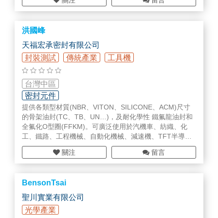
關注
留言
色彩計畫、品質強度及組裝精度的檢討與確認。
洪國峰
天福宏承密封有限公司
封裝測試
傳統產業
工具機
台灣中區
密封元件
提供各類型材質(NBR、VITON、SILICONE、ACM)尺寸
的骨架油封(TC、TB、UN…)，及耐化學性 鐵氟龍油封和
全氟化O型圈(FFKM)。可廣泛使用於汽機車、紡織、化
工、鐵路、工程機械、自動化機械、減速機、TFT半導體
等
關注
留言
BensonTsai
聖川實業有限公司
光學產業