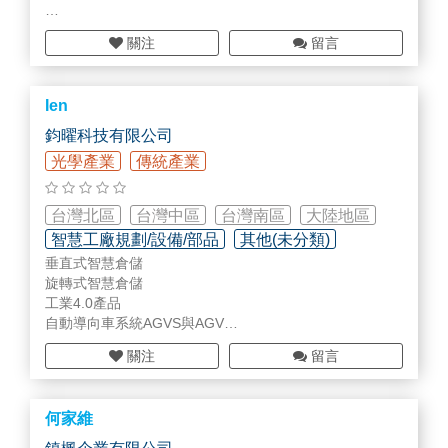
ID工業設計Industrial Design
關注
留言
CAD機構設計CAD Mechanical Design
Ien
MOLD
模具
設計Mold／Tool Design
鈞曜科技有限公司
RATC Core Business
光學產業
傳統產業
CAE模流分析CAE-Mold Flow analysis
台灣北區
台灣中區
台灣南區
大陸地區
CAM編程CAM－Manufacture Programing
智慧工廠規劃/設備/部品
其他(未分類)
垂直式智慧倉儲
LASER數位咬花Laser Texture／Shape
旋轉式智慧倉儲
工業4.0產品
FAI首件尺寸檢測FAI－1st Article Inspection
自動導向車系統AGVS與AGV
整廠物流倉儲規劃
關注
留言
工業4.0導入規劃諮詢
機械設備代工
機械設備配盤、配電
何家維
機械架構組立
設備拆機、復機