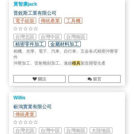
黃智康jack
Schuster: 分立器件測試儀器以測試高壓高流MOSFET 或
IGBT 模組
普銳斯工業有限公司
Mechanical Devices: 冷熱模組(-55degC~+175degC) 供I
電子組裝
傳統產業
工具機
C電測試–芯片帶電 高低溫測試系統
NorCom: 光學檢漏測試系統
Midas: de-lidder拆蓋機, HGRS-V熱氣返修系統
台灣北區
台灣中區
台灣南區
歐、美高精度機械、
模具
零配件，多種超硬合金材料
精密零件加工
金屬材料加工
相機、光學、電子、汽車、自行車、五金各式精密沖壓零
件
沖壓加工、雷射雕刻加工、連續
模具
製造開發生產
關注
留言
Willis
嶄鴻實業有限公司
傳統產業
台灣北區
台灣中區
台灣南區
大陸地區