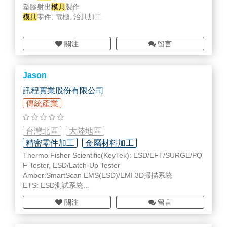
塑膠射出
模具
製作
模具
零件, 電極, 治具加工
關注
留言
Jason
訊程實業股份有限公司
傳統產業
台灣北區
大陸地區
精密零件加工
金屬材料加工
Thermo Fisher Scientific(KeyTek): ESD/EFT/SURGE/PQ
F Tester, ESD/Latch-Up Tester
Amber:SmartScan EMS(ESD)/EMI 3D掃描系統
ETS: ESD測試系統
SA: 溫度係數測試系統, 石英晶體測試系統; 網路分析儀
關注
留言
Micromanipulator 高精密半自動探針台
Amada Miyachi America(AMYA)/ Benchmark: 石英晶體,
半導體器件封焊機