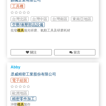
鎮楓企業有限公司
設備功能修改(機構、軟體)
工具機
設備開發
機械設計服務
PLC程式設計
台灣北區
台灣中區
台灣南區
東南亞地區
HMI工業圖控設計
空壓/液壓部品設備
PC Based工控設計
批發
模具
拋光研磨、氣動工具及研磨耗材
關注
留言
Abby
丞威精密工業股份有限公司
電子組裝
歐洲地區
精密零件加工
沖壓
模具
製作