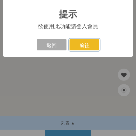
提示
1
欲使用此功能請登入會員
返回
前往
列表 ▲