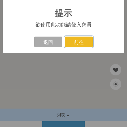
提示
1
欲使用此功能請登入會員
返回
前往
列表 ▲