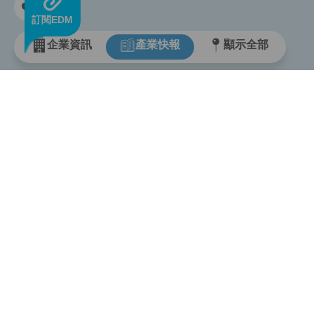
訂閱EDM
企業資訊
產業快報
顯示全部
USEF
首頁
關於ive
諮詢專
科技業服務資訊平台
合作提
ivendor科技聯盟
客服中
首創整合性科技業服務資訊平台
資訊地
提供最專業齊全資訊行銷服務
新手指