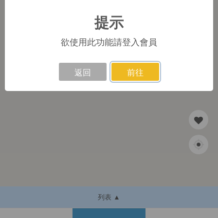
提示
1
欲使用此功能請登入會員
返回
前往
列表 ▲