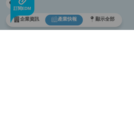
訂閱EDM
企業資訊
產業快報
顯示全部
USEF
首頁
關於ive
諮詢專
科技業服務資訊平台
合作提
ivendor科技聯盟
客服中
首創整合性科技業服務資訊平台
資訊地
提供最專業齊全資訊行銷服務
新手指