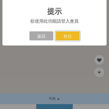
提示
1
欲使用此功能請登入會員
返回
前往
列表 ▲