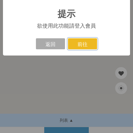
提示
1
欲使用此功能請登入會員
返回
前往
列表 ▲