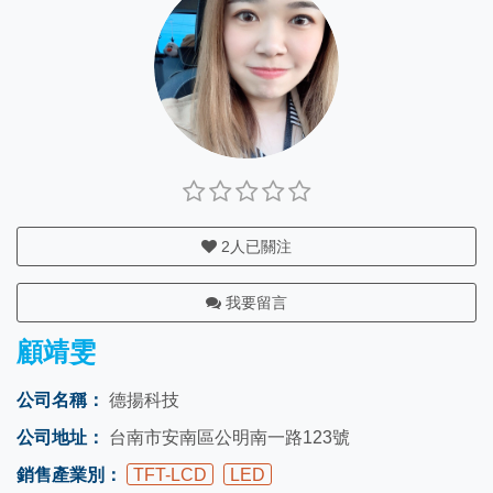
2
人已關注
我要留言
顧靖雯
公司名稱：
德揚科技
公司地址：
台南市安南區公明南一路123號
銷售產業別：
TFT-LCD
LED