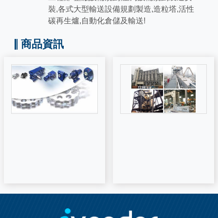
裝,各式大型輸送設備規劃製造,造粒塔,活性
碳再生爐,自動化倉儲及輸送!
商品資訊