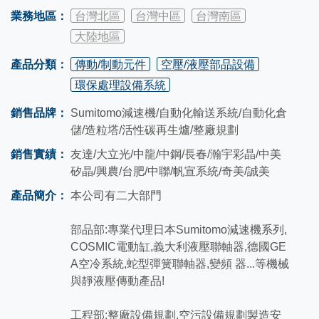
業務地區：
台灣北區
台灣中區
台灣南區
大陸地區
產品分類：
傳動/制動元件
空壓/液壓部品設備
環保處理設備系統
銷售品牌：
Sumitomo減速機/自動化輸送系統/自動化倉
儲/造粒塔/活性碳再生爐/整廠規劃
銷售實績：
友達/大立光/中龍/中鋼/長春/瀚宇彩晶/中美
矽晶/興農/台肥/中聯/帆宣系統/奇美/誠美
產品簡介：
本公司有二大部門
部品部:專業代理日本Sumitomo減速機系列,
COSMIC電動缸,義大利液壓聯軸器,德國GE
A空冷系統,蛇型彈簧聯軸器,變頻 器...等機械
與靜液壓傳動產品!
工程部:整廠設備規劃,空污設備規劃製造安