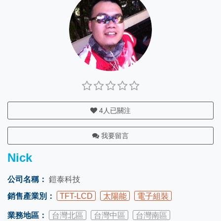
4
人已關注
我要留言
Nick
公司名稱：
鎧泰科技
銷售產業別：
TFT-LCD
太陽能
電子組裝
業務地區：
台灣北區
台灣中區
台灣南區