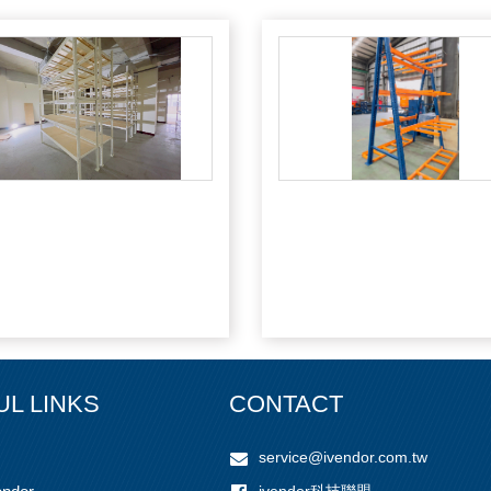
UL LINKS
CONTACT
service@ivendor.com.tw
ivendor科技聯盟