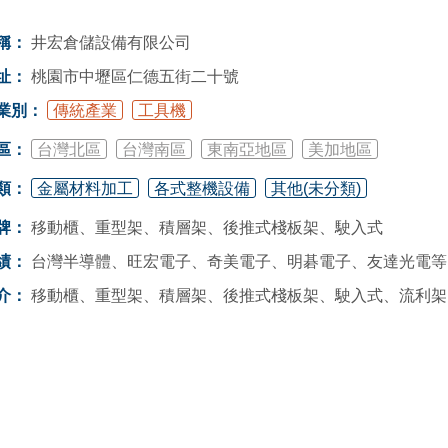
稱：
井宏倉儲設備有限公司
址：
桃園市中壢區仁德五街二十號
業別：
傳統產業
工具機
區：
台灣北區
台灣南區
東南亞地區
美加地區
類：
金屬材料加工
各式整機設備
其他(未分類)
牌：
移動櫃、重型架、積層架、後推式棧板架、駛入式
績：
台灣半導體、旺宏電子、奇美電子、明碁電子、友達光電等
介：
移動櫃、重型架、積層架、後推式棧板架、駛入式、流利架