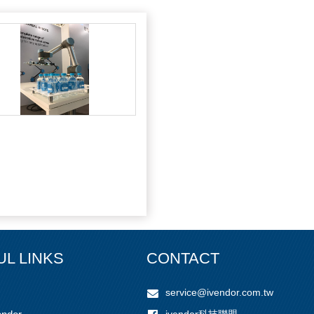
UL LINKS
CONTACT
service@ivendor.com.tw
ivendor科技聯盟