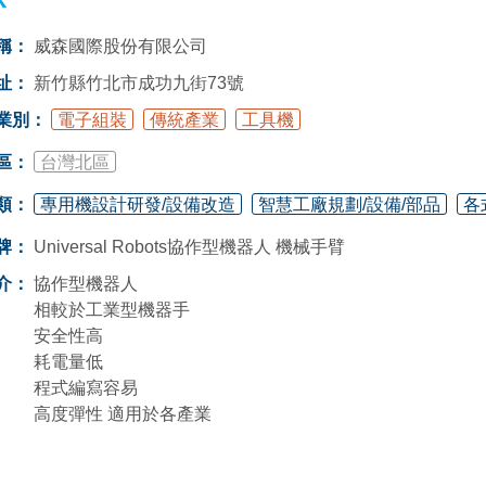
稱：
威森國際股份有限公司
址：
新竹縣竹北市成功九街73號
業別：
電子組裝
傳統產業
工具機
區：
台灣北區
類：
專用機設計研發/設備改造
智慧工廠規劃/設備/部品
各
牌：
Universal Robots協作型機器人 機械手臂
介：
協作型機器人
相較於工業型機器手
安全性高
耗電量低
程式編寫容易
高度彈性 適用於各產業