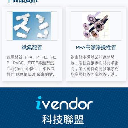
鐵氟龍管
PFA高潔淨撓性管
適用材質: PFA、PTFE、FE
為由於半導體業的蓬勃發
P、PVDF、ETFE等類型鐵
展，製程對氟素樹脂要求更
弗龍(Teflon) 特性： 柔軟或
高，本公司特別開發氟素樹
極佳 低摩擦係數 優良的耐化
脂高壓軟管內襯蛇管，以提
學性 管內壁不易附著，抗粘
供更純潔、耐酸鹼、高品質
性優 耐溫260℃ 可長期於室
之蛇管以解決電子、化工、
外使用，耐候性佳 抗紫外
食品等之所需。 優點： 高潔
線，抗老化 用途： 半導體工
幽淨度無任何物質生長析出
業 醫療儀器 化學與製藥工業
抗粘、抗菌光滑的表面結構
熱交換器 食品工業
優良的耐化學藥劑 寬廣的耐
溫性-73℃到230℃ 螺旋的O
PEN-PITCH設計，易清潔 可
用蒸氣溶劑清洗