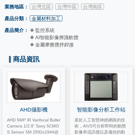
業務地區：
台灣北區
台灣中區
台灣南區
產品分類：
金屬材料加工
產品簡介：
❖ 監控系統
❖ AI智能影像辨識軟體
❖ 金屬摩擦攪拌銲接
商品資訊
AHD攝影機
智能影像分析工作站
AHD 5MP IR Varifocal Bullet
基於人工智慧神經網路的技
Camera 1/2.9” Sony 5CMO
術，AIVS可分析即時的動態
S Sensor 5M 2592x1944@
影像串流訊號以及備份的動