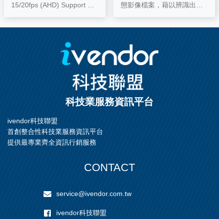
15/20fps (AHD) Support Dig
態影像檔案，藉以辨識出各
ital Wide Dynamic Range
種不同的物體與人臉，大幅
的減少人力在搜尋”人”、 ”臉
部”、 ”汽車”、 ”顏色”等不同
物件的時間與成本。而隨著
人工智慧神經網路的深度學
習引擎不斷的自我訓練，未
來可加入更多的識別物件與
行為模式。
科技業服務資訊平台
ivendor科技聯盟
首創整合性科技業服務資訊平台
提供最專業齊全資訊行銷服務
CONTACT
service@ivendor.com.tw
ivendor科技聯盟