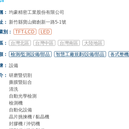
稱：
均豪精密工業股份有限公司
址：
新竹縣寶山鄉創新一路5-1號
業別：
TFT-LCD
LED
區：
台灣北區
台灣中區
台灣南區
大陸地區
類：
檢測/監測設備/部品
智慧工廠規劃/設備/部品
各式整機
牌：
設備
介：
研磨暨切割
撕膜暨貼合
清洗
自動光學檢測
檢測機
自動化設備
晶片挑揀機 / 黏晶機
封膠機 / 沖切機