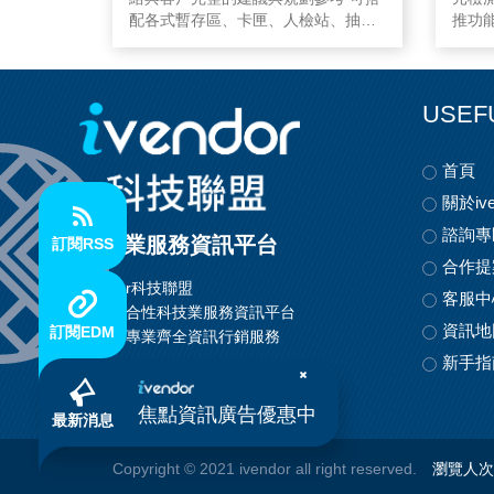
配各式暫存區、卡匣、人檢站、抽
推功
屜、高空輸送機、廢料車等需求規劃
(可組
可獨立安裝2維碼解碼裝置或透果檢測
支援CI
影像解碼 依客戶需求彈性化的軟體設
管理系
計以符合客戶操作習慣 可將統計資料
USEF
電子檔上傳工廠製造系統或直接報表
輸出(CVS格式) 完整的教育訓練與技
首頁
術支援服務體系
關於ive
諮詢專
科技業服務資訊平台
訂閱RSS
合作提
ivendor科技聯盟
客服中
首創整合性科技業服務資訊平台
資訊地
訂閱EDM
提供最專業齊全資訊行銷服務
新手指
焦點資訊廣告優惠中
最新消息
Copyright
© 2021 ivendor all right reserved.
瀏覽人次