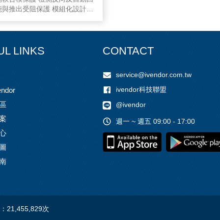
能與推出受阻保護 模組化設計
成2、4模組) 採觸控式人機介面
M/SECS通訊 提供 TPM/SPC
統 模具&更換建更換時間 <1Hr
UL LINKS
CONTACT
service@ivendor.com.tw
ivendor科技聯盟
ndor
區
@ivendor
案
週一 ~ 週五 09:00 - 17:00
心
圖
南
：
21,455,829
次