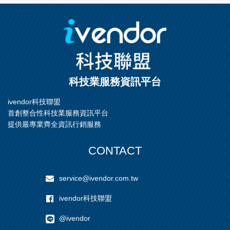
有力平台. 電生理專用顯微
種角度觀察應用. 最穩固的機
鏡. 一般應用包括活體動物,
械平衡設計, 有可移動落地式
器官, 組織 ( Brain slice ). 例
及 掛壁式, 也可安裝於天花
如 IR Patch Clamp 的實驗,
板上. 完全人體工學設計. 1.
共軛焦多光子影像系統. 這是
可移動落地式 2.穩固, 最佳機
全世界公認最好的 Fixed sta
械平衡設計, 移動到哪裡, 就
ge Microscope. 獨家的水鏡,
停止在哪裡. 防震, 各種角度
高 NA, 長工作距離. 超高解
觀察應用. 3.懸掛於牆壁, 或,
科技業服務資訊平台
析. 物鏡鼻輪具有電控 6x 物
安裝在天花板上. 適用手術解
鏡, 同時又可設定 兩個 物鏡
剖.
ivendor科技聯盟
的切換. 完全不會有電場干擾
首創整合性科技業服務資訊平台
及振動. LEIC
提供最專業齊全資訊行銷服務
CONTACT
service@ivendor.com.tw
ivendor科技聯盟
@ivendor