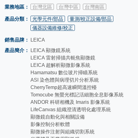
業務地區：
台灣北區
台灣中區
台灣南區
產品分類：
光學元件/部品
量測/校正設備/部品
儀器設備維修/校正
銷售品牌：
LEICA
產品簡介：
LEICA 顯微鏡系統
LEICA 雷射掃描共軛焦顯微鏡
LEICA 超解析顯微影像系統
Hamamatsu 數位玻片掃瞄系統
ASI 染色體與病理切片分析系統
CherryTemp超高速瞬間溫控檯
Tomocube 無螢光標記活細胞全息影像系統
ANDOR 科研相機及 Imaris 影像系統
LifeCanvas 組織澄清透明化處理系統
顯微鏡自動化與相關設備
影像控制分析軟體
顯微操作注射與組織切割系統