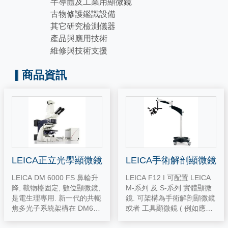
半導體及工業用顯微鏡
古物修護鑑識設備
其它研究檢測儀器
產品與應用技術
維修與技術支援
商品資訊
LEICA正立光學顯微鏡
LEICA手術解剖顯微鏡
LEICA DM 6000 FS 鼻輪升
LEICA F12 I 可配置 LEICA
降, 載物檯固定, 數位顯微鏡,
M-系列 及 S-系列 實體顯微
是電生理專用. 新一代的共軛
鏡. 可架構為手術解剖顯微鏡
焦多光子系統架構在 DM600
或者 工具顯微鏡 ( 例如應用
0 FS 上, 是深層活體影像的
於考古文物檢視用 ) 提供各