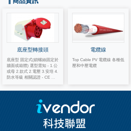
商品資訊
底座型轉接頭
電纜線
底座型 固定式(鎖螺絲固定於
Top Cable PV 電纜線 各種低
牆面或箱體) 選型需知 - 1.公
壓和中壓電纜
或母 2.款式 2.電壓 3.安培 4.
防水等級 相關認證 - CE 、O
VE 、CCC 、IEC 、KEMA
、VDE 、UL 底座型轉接頭
(又稱: 歐規插座/動力插座/工
業用插座/岸電/機房)