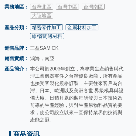
業務地區：
台灣北區
台灣中區
台灣南區
大陸地區
產品分類：
精密零件加工
金屬材料加工
線/管周邊材料
銷售品牌：
三益SAMICK
銷售實績：
鴻海，南亞
產品簡介：
本公司於2003年創立，為專業生產銷售與代
理工業機器零件之台灣優良廠商，所有產品
也接受客製化規格訂製，主要往來客戶為台
灣、日本、歐洲以及美洲各世 界級模具與設
備大廠。日積月累的製程研發與日本技術為
前導的生產經驗，與對生產原物料品質的要
求，使公司設立以來一直保持業界的技術與
產能之冠。
商品資訊