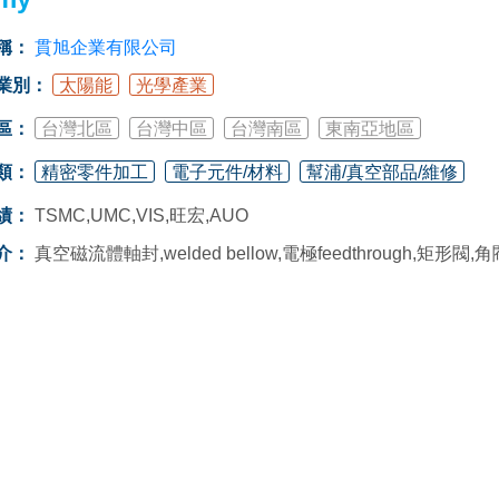
稱：
貫旭企業有限公司
業別：
太陽能
光學產業
區：
台灣北區
台灣中區
台灣南區
東南亞地區
類：
精密零件加工
電子元件/材料
幫浦/真空部品/維修
績：
TSMC,UMC,VIS,旺宏,AUO
介：
真空磁流體軸封,welded bellow,電極feedthrough,