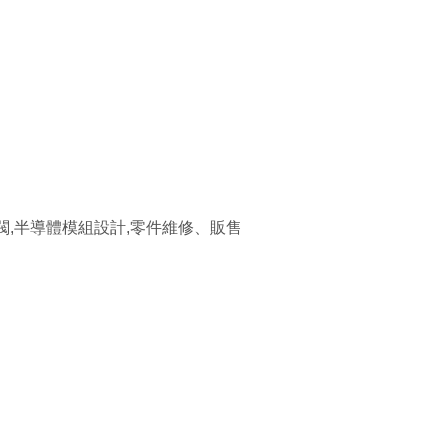
矩形閥,角閥,半導體模組設計,零件維修、販售