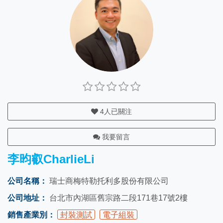
4
人已關注
我要留言
李昀叡CharlieLi
公司名稱：
瑞士商梅特勒托利多股份有限公司
公司地址：
台北市內湖區舊宗路二段171巷17號2樓
銷售產業別：
封裝測試
電子組裝