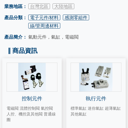
業務地區：
台灣北區
大陸地區
產品分類：
電子元件/材料
感測零組件
線/管周邊材料
產品簡介：
氣動元件，氣缸，電磁閥
商品資訊
控制元件
執行元件
電磁閥 流體控制閥 氣控閥
標準氣缸 迷你氣缸 超薄氣缸
人控、機控及其他閥 普通線
其他氣缸
圈