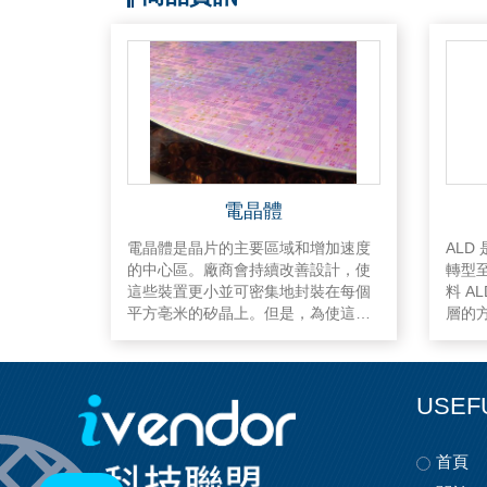
電晶體
電晶體是晶片的主要區域和增加速度
ALD
的中心區。廠商會持續改善設計，使
轉型
這些裝置更小並可密集地封裝在每個
料 A
平方亳米的矽晶上。但是，為使這些
層的
電晶體在更先進技術節點上可靠地運
物、
用，有必要使用新材料和設計。
的電
多個
USEF
首頁