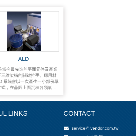
ALD
 是當今最先進的平面元件及產業
至三維架構的關鍵推手。應用材
LD 系統會以一次產生一小部份單
方式，在晶圓上面沉積各類氧化
金屬氮化物和金屬物，並在先進
晶體、記憶體和導線應用中建立
超薄層。
UL LINKS
CONTACT
service@ivendor.com.tw