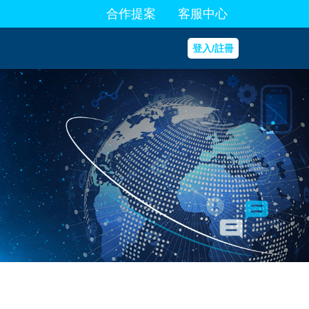
合作提案
客服中心
登入/註冊