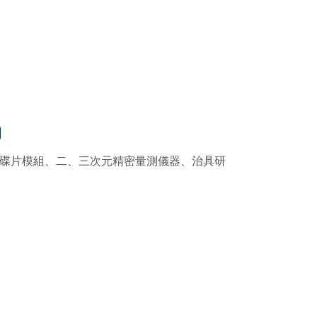
光碟片模組、二、三次元精密量測儀器、治具研