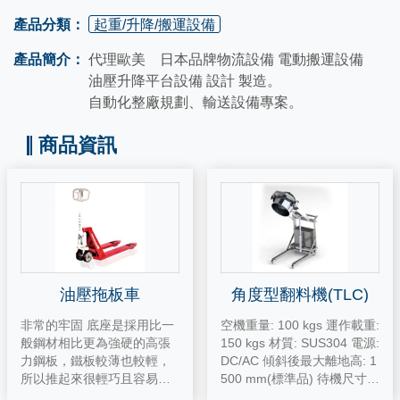
產品分類：
起重/升降/搬運設備
產品簡介：
代理歐美 日本品牌物流設備 電動搬運設備
油壓升降平台設備 設計 製造。
自動化整廠規劃、輸送設備專案。
商品資訊
油壓拖板車
角度型翻料機(TLC)
非常的牢固 底座是採用比一
空機重量: 100 kgs 運作載重:
般鋼材相比更為強硬的高張
150 kgs 材質: SUS304 電源:
力鋼板，鐵板較薄也較輕，
DC/AC 傾斜後最大離地高: 1
所以推起來很輕巧且容易
500 mm(標準品) 待機尺寸:
推。 油壓缸採用活塞式推
L120 x W80 x H99 cm 運作