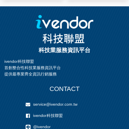
進，密封部分皆採用U型環，
尺寸: A.40-150 cm、B.8-12
減少漏油而造成的自然下降
cm、C.50c m 產品規格 承載
的情況發生。 考慮到使用環
重量：150 公斤
境，特殊環境也可以使用 為
了保護我們的地球，所以我
們一律使用無鉛材料塗裝；
而且針對-15度C的冷凍業
者，也可以使用該產品。 固
科技業服務資訊平台
定機種皆有庫存，故交期短
AM25M跟AM25LL兩種人氣
ivendor科技聯盟
商品，台灣皆有庫存。 日本
首創整合性科技業服務資訊平台
地區，指標性品牌 在日本市
佔率達8成以上，累計販賣台
提供最專業齊全資訊行銷服務
數超過126萬台以上! 操作機
能性強 托板車的迴轉軸是採
CONTACT
用兩個止推軸承所組成的，
所以即便在荷重的情況下，
操作性仍良好。而且
service@ivendor.com.tw
ivendor科技聯盟
@ivendor