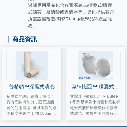
過濾應用產品包含各類深層式/摺疊式/膠囊
式濾芯，及濾袋或過濾器等，另也提供客戶
所需設備改造/陶瓷/O-ring/化學品等產品服
務。
商品資訊
普希頓™深層式濾心
歐律比亞™ 膠囊式濾
芯
多層式的設計結構，提供了
艾霖達™歐律比亞™ ESN P
具有高納污能力，延長過濾
P系列是專為小流量和高黏稠
器的使用壽命. 可以製作的過
化學藥液所研發製作的膠囊
濾精度等級從 1 到 100um. 1
式濾芯。並針對不同製程、
00%聚丙烯深層濾芯，廣泛
不同液體、不同黏度、不同
兼容各式化學品過濾． 端蓋
溫度、氣泡的多寡、各機台