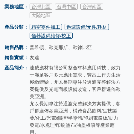
業務地區：
台灣北區
台灣中區
台灣南區
大陸地區
產品分類：
精密零件加工
過濾設備/元件/耗材
儀器設備維修/校正
銷售品牌：
普希頓、歐克那斯、歐律比亞
銷售實績：
友達
產品簡介：
達威應材有限公司整合材料應用科技，致力
于滿足客戶多元應用需求，豐富工作與生活
極緻體驗，尤以長期專注於過濾完整解決方
案提供及光電面板設備改造，客戶群遍佈歐
美亞洲。
尤以長期專注於過濾完整解決方案提供，客
戶群遍佈歐美亞洲，橫跨食品飲料/生技製
藥/化工/光電/觸控/半導體/印刷電路板/動力
發電/水處理/印刷塗布/油墨板噴等產業應
用。