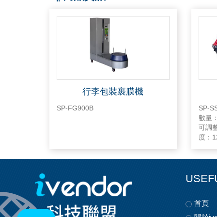
行李包裝裹膜機
SP-FG900B
SP-SS5048 滾
數量：272個
可調整高
度：1200
輪至
USEF
首頁