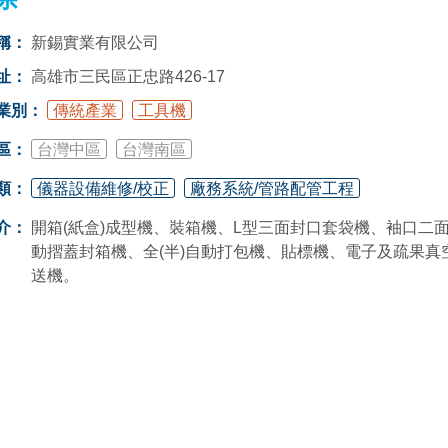
稱：
新錫實業有限公司
址：
高雄市三民區正忠路426-17
業別：
傳統產業
工具機
區：
台灣中區
台灣南區
類：
儀器設備維修/校正
廠務系統/管路配管工程
介：
開箱(紙盒)成型機、裝箱機、L型三面封口套袋機、袖口二面封
動摺蓋封箱機、全(半)自動打包機、貼標機、電子及疏果
送機。