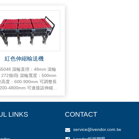
紅色伸縮輸送機
輪直徑：48mm 滾輪
/段 滾輪寬度：500mm
度：600-900mm 可調整長
-4800mm 可連接該伸縮滾
客戶要求的長度
UL LINKS
CONTACT
service@ivendor.com.tw
ivendor科技聯盟