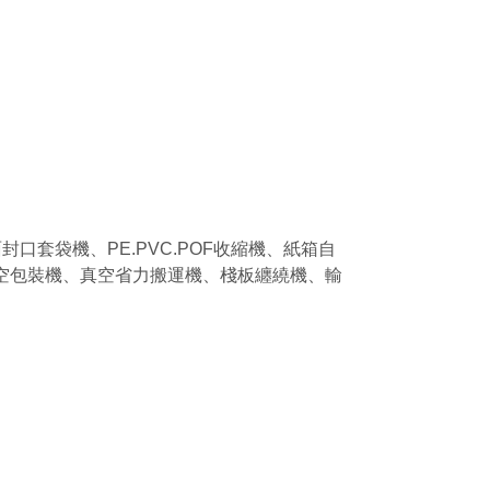
口套袋機、PE.PVC.POF收縮機、紙箱自
真空包裝機、真空省力搬運機、棧板纏繞機、輸