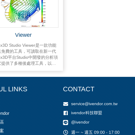
Viewer
ex3D Studio Viewer是一款功能
且免費的工具，可讀取在新一代
dex3D平台Studio中開發的分析項
它提供了多種後處理工具，以可
關鍵特性並深入研究成型過程。
ex3D Studio Viewer提供了一個
的通信平台，可以幫助用戶提高
驗證和優化的效率。跨部門的討
UL LINKS
CONTACT
協作非常方便，可以查看所有模
利弊並共享更具體的標識，例如
service@ivendor.com.tw
設計師，模具製造商，模具工程
全球客戶。
ivendor科技聯盟
ndor
區
@ivendor
案
週一 ~ 週五 09:00 - 17:00