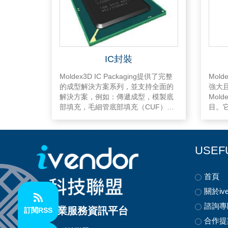
IC封裝
Moldex3D IC Packaging提供了完整
Mold
的成型解決方案系列，並支持全面的
強大
解決方案，例如：傳遞成型，模製底
Mol
部填充，毛細管底部填充（CUF），
目。
壓縮成型，嵌入式晶圓級封裝（EMW
視化
LP）和無流動底部填充（NFU）/非填
Mold
充導電膠（NCP）。自動網格劃分功
全面
能支持用戶更輕鬆地完成封裝分析。
設計
USEF
用戶也可以採用高級手動嚙合來處理
論和
更複雜的組件，例如底切形引線框。
擬的
首頁
零件
師或
關於ive
諮詢專
科技業服務資訊平台
訂閱RSS
合作提