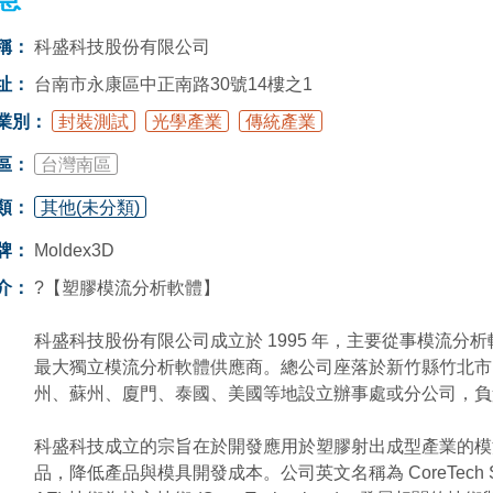
稱：
科盛科技股份有限公司
址：
台南市永康區中正南路30號14樓之1
業別：
封裝測試
光學產業
傳統產業
區：
台灣南區
類：
其他(未分類)
牌：
Moldex3D
介：
?【塑膠模流分析軟體】
科盛科技股份有限公司成立於 1995 年，主要從事模流分析軟
最大獨立模流分析軟體供應商。總公司座落於新竹縣竹北市
州、蘇州、廈門、泰國、美國等地設立辦事處或分公司，負
科盛科技成立的宗旨在於開發應用於塑膠射出成型產業的模
品，降低產品與模具開發成本。公司英文名稱為 CoreTech 