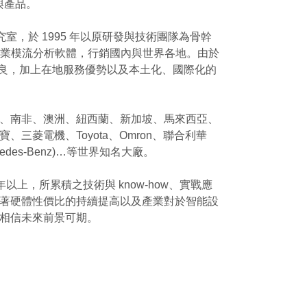
術與產品。
室，於 1995 年以原研發與技術團隊為骨幹
D 專業模流分析軟體，行銷國內與世界各地。由於
品優良，加上在地服務優勢以及本土化、國際化的
、南非、澳洲、紐西蘭、新加坡、馬來西亞、
菱電機、Toyota、Omron、聯合利華
Mercedes-Benz)…等世界知名大廠。
以上，所累積之技術與 know-how、實戰應
著硬體性價比的持續提高以及產業對於智能設
相信未來前景可期。