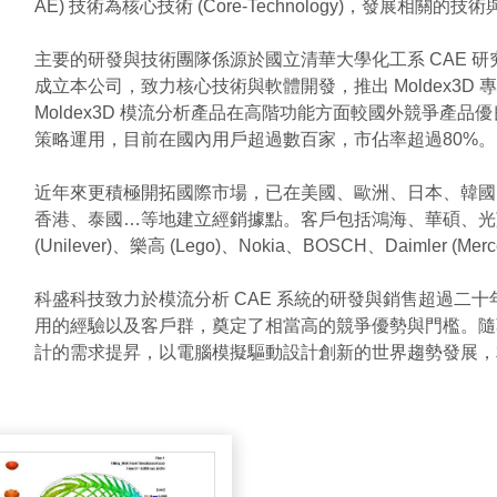
AE) 技術為核心技術 (Core-Technology)，發展相關的技
主要的研發與技術團隊係源於國立清華大學化工系 CAE 研究
成立本公司，致力核心技術與軟體開發，推出 Moldex3
Moldex3D 模流分析產品在高階功能方面較國外競爭產
策略運用，目前在國內用戶超過數百家，市佔率超過80%。
近年來更積極開拓國際市場，已在美國、歐洲、日本、韓國
香港、泰國…等地建立經銷據點。客戶包括鴻海、華碩、光寶、三
(Unilever)、樂高 (Lego)、Nokia、BOSCH、Daimler (
科盛科技致力於模流分析 CAE 系統的研發與銷售超過二十年
用的經驗以及客戶群，奠定了相當高的競爭優勢與門檻。隨
計的需求提昇，以電腦模擬驅動設計創新的世界趨勢發展，