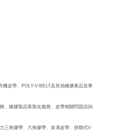
皮帶、POLY-V-BELT及其他橡膠產品並專
務、橡膠製品客製化服務、皮帶相關問題諮詢
力三角膠帶、六角膠帶、多溝皮帶、併聯式V