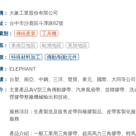
稱：
大象工業股份有限公司
址：
台中市沙鹿區斗潭路82號
業別：
傳統產業
工具機
區：
東南亞地區
歐洲地區
美加地區
類：
特殊材料加工
傳動/制動元件
牌：
ELEPHANT
績：
台塑、南亞、中鋼、三洋、聲寶、東元、國際、大同等公司
介：
主要產品為V型三角傳動膠帶、汽車風扇帶、並聯膠帶、洗衣機
營膠帶整廠機械輸出和技術。
服務項目：生產製造及販售皮帶與橡膠製品、皮帶客製化服
服務
產品介紹：一般工業用三角膠帶、超高馬力三角膠帶、輕馬