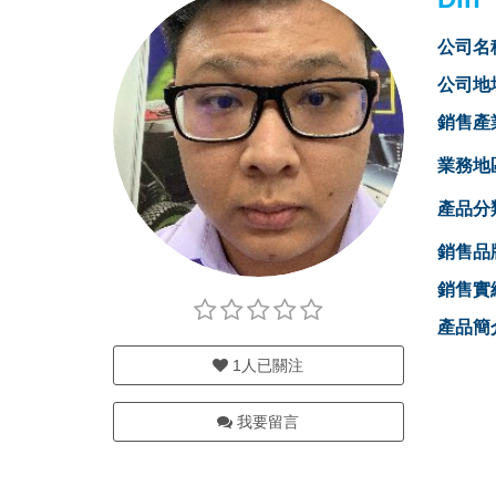
公司名
公司地
銷售產
業務地
產品分
銷售品
銷售實
產品簡
1
人已關注
我要留言