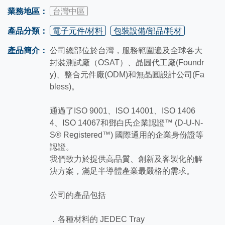
業務地區：
台灣中區
產品分類：
電子元件/材料
包裝設備/部品/耗材
產品簡介：
公司總部位於台灣，服務範圍遍及全球各大
封裝測試廠（OSAT）、晶圓代工廠(Foundr
y)、整合元件廠(ODM)和無晶圓設計公司(Fa
bless)。
通過了ISO 9001、ISO 14001、ISO 1406
4、ISO 14067和鄧白氏企業認證™ (D-U-N-
S® Registered™) 國際通用的企業身份證等
認證。
我們致力於提供高品質、創新及客製化的解
決方案，滿足半導體產業最嚴格的需求。
公司的產品包括
．各種材料的 JEDEC Tray