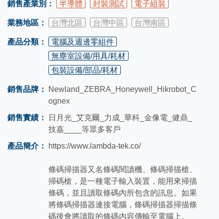
銷售產業別：
半導體
封裝測試
電子組裝
業務地區：
台灣北區
台灣中區
台灣南區
產品分類：
電腦及週邊零組件
無塵室設備/用具/耗材
包裝設備/部品/耗材
銷售品牌：
Newland_ZEBRA_Honeywell_Hikrobot_C
ognex
銷售實績：
日月光_艾克爾_力成_華科_金像電_健鼎_
技嘉____等眾多客戶
產品簡介：
https://www.lambda-tek.co/
條碼掃描器又名條碼閱讀機、條碼掃描槍、
掃碼槍，是一種電子輸入裝置，能用來掃描
條碼，並且讀取條碼內所包含的訊息。如果
將條碼掃描器連接電腦，條碼掃描器掃描條
碼後會將讀取的條碼內容傳輸至電腦上。