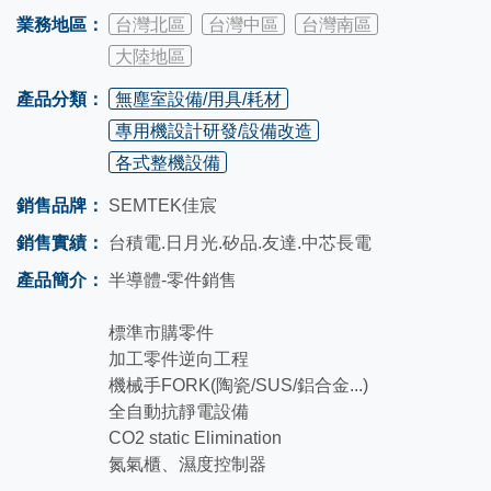
業務地區：
台灣北區
台灣中區
台灣南區
大陸地區
產品分類：
無塵室設備/用具/耗材
專用機設計研發/設備改造
各式整機設備
銷售品牌：
SEMTEK佳宸
銷售實績：
台積電.日月光.矽品.友達.中芯長電
產品簡介：
半導體-零件銷售
標準市購零件
加工零件逆向工程
機械手FORK(陶瓷/SUS/鋁合金...)
全自動抗靜電設備
CO2 static Elimination
氮氣櫃、濕度控制器