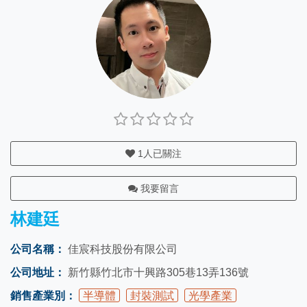
1
人已關注
我要留言
林建廷
公司名稱：
佳宸科技股份有限公司
公司地址：
新竹縣竹北市十興路305巷13弄136號
銷售產業別：
半導體
封裝測試
光學產業