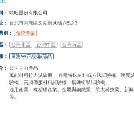
稱：
歐旺股份有限公司
址：
台北市內湖區文湖街50號7樓之3
業別：
傳統產業
區：
台灣北區
台灣中區
台灣南區
類：
量測/校正設備/部品
介：
公司主力產品
萬能材料拉力試驗機 、各種特殊材料或方法試驗機、硬度
驗機、高頻伺服材料試驗機、擺錘衝擊試驗機。
適用產業：橡塑膠產業、金屬與鋼鐵業、航太科技業、新興
等。